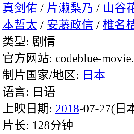
真剑佑
/
片濑梨乃
/
山谷
本哲太
/
安藤政信
/
椎名
类型: 剧情
官方网站: codeblue-movie
制片国家/地区:
日本
语言: 日语
上映日期:
2018
-07-27(日
片长: 128分钟