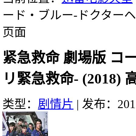
ード・ブルー-ドクターヘリ緊
页面
紧急救命 劇場版 コ
リ緊急救命- (2018
类型：
剧情片
|
发布：2019