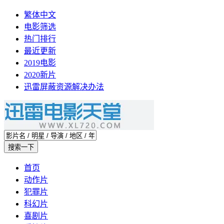
繁体中文
电影筛选
热门排行
最近更新
2019电影
2020新片
迅雷屏蔽资源解决办法
首页
动作片
犯罪片
科幻片
喜剧片