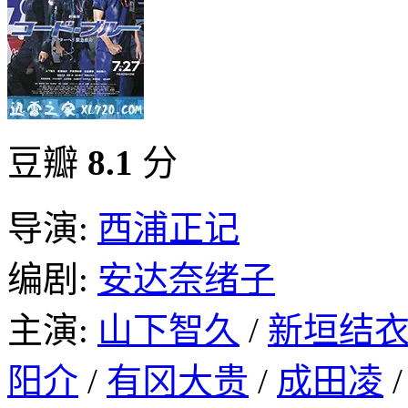
豆瓣
8.1
分
导演:
西浦正记
编剧:
安达奈绪子
主演:
山下智久
/
新垣结
阳介
/
有冈大贵
/
成田凌