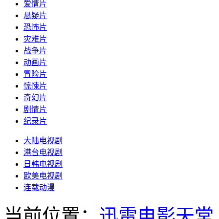
爱情片
悬疑片
恐怖片
灾难片
战争片
动画片
冒险片
惊悚片
奇幻片
剧情片
纪录片
大陆电视剧
港台电视剧
日韩电视剧
欧美电视剧
连载动漫
当前位置：
迅雷电影天堂