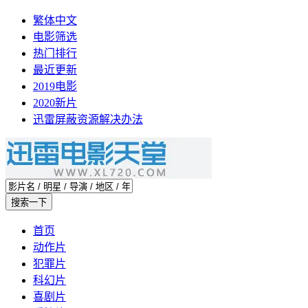
繁体中文
电影筛选
热门排行
最近更新
2019电影
2020新片
迅雷屏蔽资源解决办法
首页
动作片
犯罪片
科幻片
喜剧片