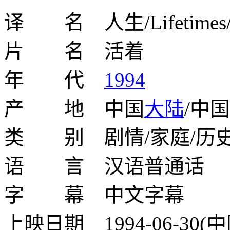
译 名 人生/Lifetimes/T
片 名 活着
年 代
1994
产 地 中国
大陆
/中
类 别 剧情/家庭/历
语 言 汉语普通话
字 幕 中文字幕
上映日期 1994-06-30(中