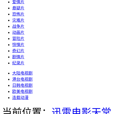
爱情片
悬疑片
恐怖片
灾难片
战争片
动画片
冒险片
惊悚片
奇幻片
剧情片
纪录片
大陆电视剧
港台电视剧
日韩电视剧
欧美电视剧
连载动漫
当前位置：
迅雷电影天堂