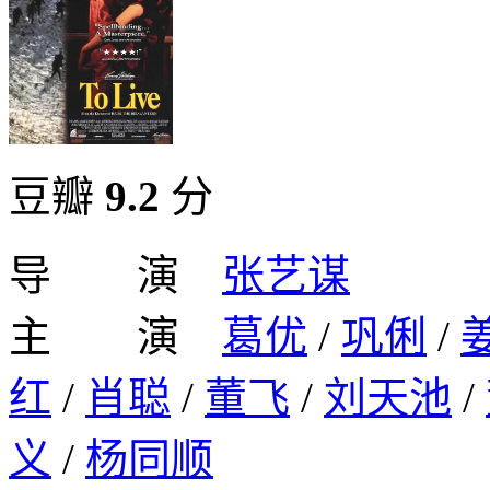
豆瓣
9.2
分
导 演
张艺谋
主 演
葛优
/
巩俐
/
红
/
肖聪
/
董飞
/
刘天池
/
义
/
杨同顺