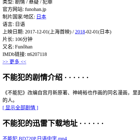
类型: 剧情 / 悬疑 / 犯罪
官方网站: funohan.jp
制片国家/地区:
日本
语言: 日语
上映日期: 2017-12-01(上海首映) /
2018
-02-01(日本)
片长: 106分钟
又名: Funôhan
IMDb链接: tt6207118
>> 更多 <<
不能犯的剧情介绍 · · · · · ·
《不能犯》改编自宫月新原著、神崎裕也作画的同名漫画，里
的人。
[ 显示全部剧情 ]
不能犯的迅雷下载地址 · · · · · ·
不能犯.BD720P.日语中字.mp4