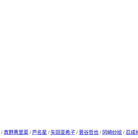
/
真野惠里菜
/
芦名星
/
矢田亚希子
/
菅谷哲也
/
冈崎纱绘
/
忍成