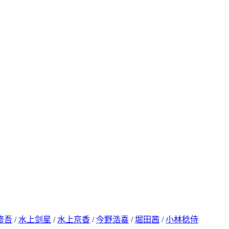
修吾
/
水上剑星
/
水上京香
/
今野浩喜
/
堀田茜
/
小林稔侍