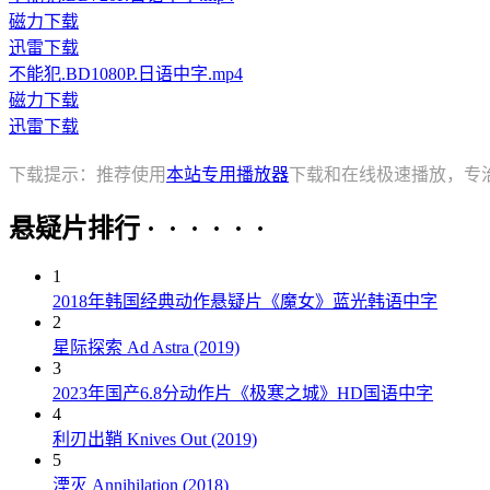
磁力下载
迅雷下载
不能犯.BD1080P.日语中字.mp4
磁力下载
迅雷下载
下载提示：推荐使用
本站专用播放器
下载和在线极速播放，专
悬疑片排行 · · · · · ·
1
2018年韩国经典动作悬疑片《魔女》蓝光韩语中字
2
星际探索 Ad Astra (2019)
3
2023年国产6.8分动作片《极寒之城》HD国语中字
4
利刃出鞘 Knives Out (2019)
5
湮灭 Annihilation (2018)