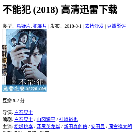
不能犯 (2018) 高清迅雷下载
类型：
悬疑片
,
犯罪片
|
发布：2018-8-1
|
去抢沙发
|
豆瓣影评
豆瓣
5.2
分
导演:
白石晃士
编剧:
白石晃士
/
山冈润平
/
神崎裕也
主演:
松坂桃李
/
泽尻英龙华
/
新田真剑佑
/
安田显
/
间宫祥太朗