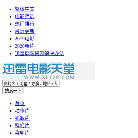
繁体中文
电影筛选
热门排行
最近更新
2019电影
2020新片
迅雷屏蔽资源解决办法
首页
动作片
犯罪片
科幻片
喜剧片