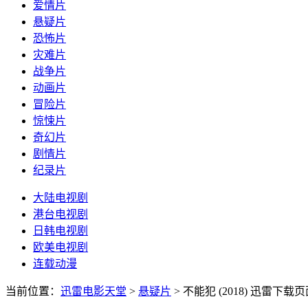
爱情片
悬疑片
恐怖片
灾难片
战争片
动画片
冒险片
惊悚片
奇幻片
剧情片
纪录片
大陆电视剧
港台电视剧
日韩电视剧
欧美电视剧
连载动漫
当前位置：
迅雷电影天堂
>
悬疑片
>
不能犯 (2018)
迅雷下载页