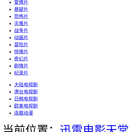
爱情片
悬疑片
恐怖片
灾难片
战争片
动画片
冒险片
惊悚片
奇幻片
剧情片
纪录片
大陆电视剧
港台电视剧
日韩电视剧
欧美电视剧
连载动漫
当前位置：
迅雷电影天堂