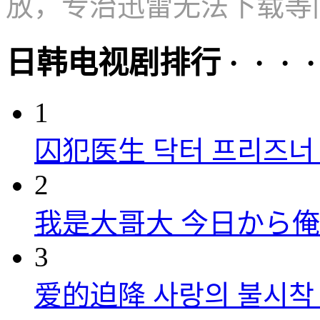
放，专治迅雷无法下载等
日韩电视剧排行 · · · · 
1
囚犯医生 닥터 프리즈너 (
2
我是大哥大 今日から俺は！
3
爱的迫降 사랑의 불시착 (