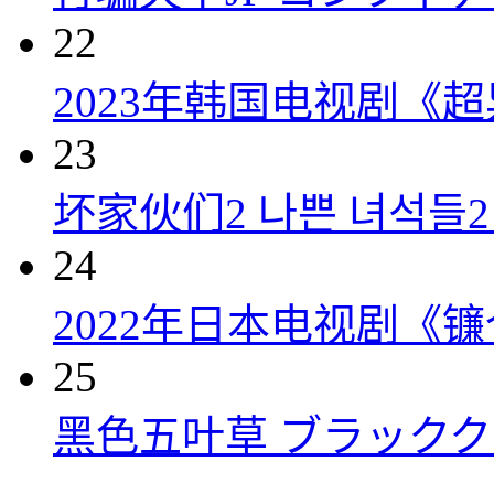
22
2023年韩国电视剧《超
23
坏家伙们2 나쁜 녀석들2 (
24
2022年日本电视剧《镰
25
黑色五叶草 ブラッククロー