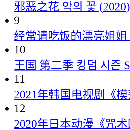
邪恶之花 악의 꽃 (2020)
9
经常请吃饭的漂亮姐姐 밥 잘
10
王国 第二季 킹덤 시즌 Seas
11
2021年韩国电视剧《
12
2020年日本动漫《咒术