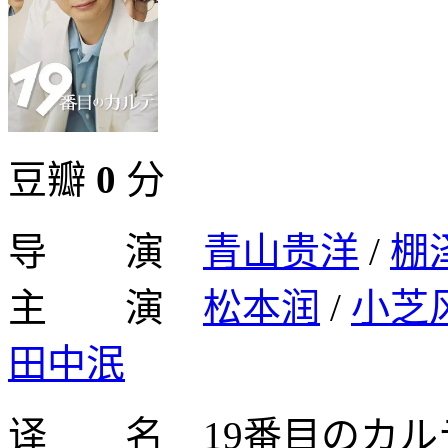
豆瓣
0
分
导 演
青山贵洋
/
棚
主 演
松本润
/
小芝
田中泯
译 名 19番目のカルテ