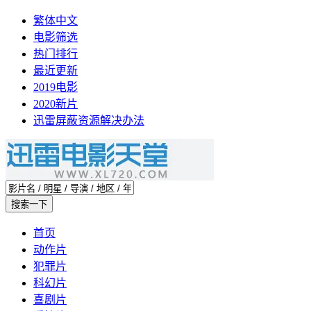
繁体中文
电影筛选
热门排行
最近更新
2019电影
2020新片
迅雷屏蔽资源解决办法
首页
动作片
犯罪片
科幻片
喜剧片