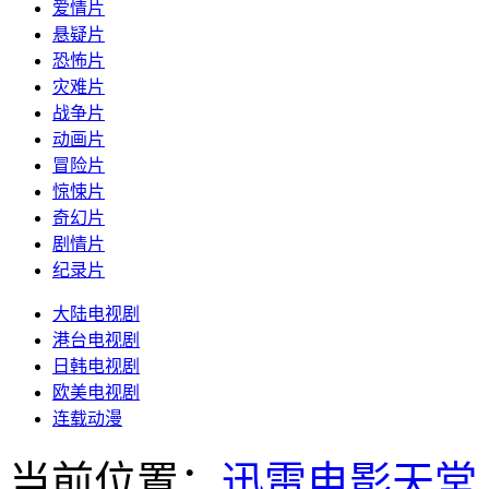
爱情片
悬疑片
恐怖片
灾难片
战争片
动画片
冒险片
惊悚片
奇幻片
剧情片
纪录片
大陆电视剧
港台电视剧
日韩电视剧
欧美电视剧
连载动漫
当前位置：
迅雷电影天堂