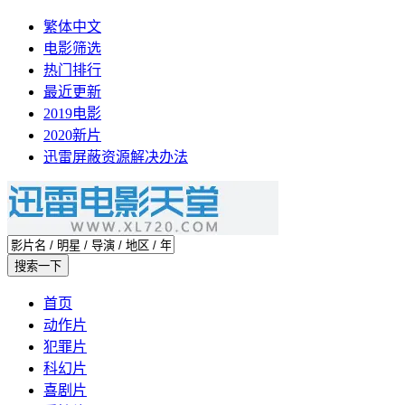
繁体中文
电影筛选
热门排行
最近更新
2019电影
2020新片
迅雷屏蔽资源解决办法
首页
动作片
犯罪片
科幻片
喜剧片