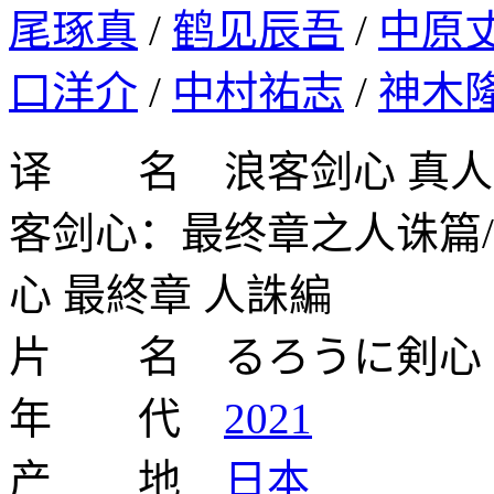
尾琢真
/
鹤见辰吾
/
中原
口洋介
/
中村祐志
/
神木
译 名 浪客剑心 真人版4/
客剑心：最终章之人诛篇
心 最終章 人誅編
片 名 るろうに剣心 最終章
年 代
2021
产 地
日本