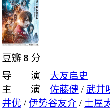
豆瓣
8
分
导 演
大友启史
主 演
佐藤健
/
武井
井优
/
伊势谷友介
/
土屋