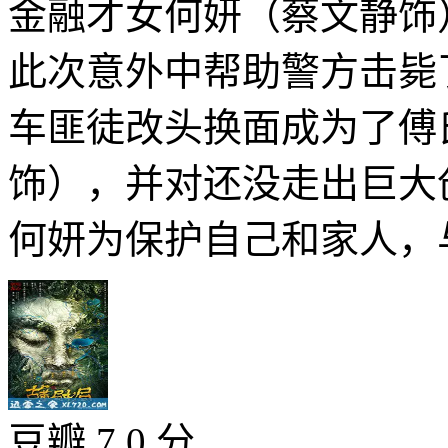
金融才女何妍（蔡文静饰
此次意外中帮助警方击毙
车匪徒改头换面成为了傅
饰），并对还没走出巨大
何妍为保护自己和家人，与
豆瓣 7.0 分