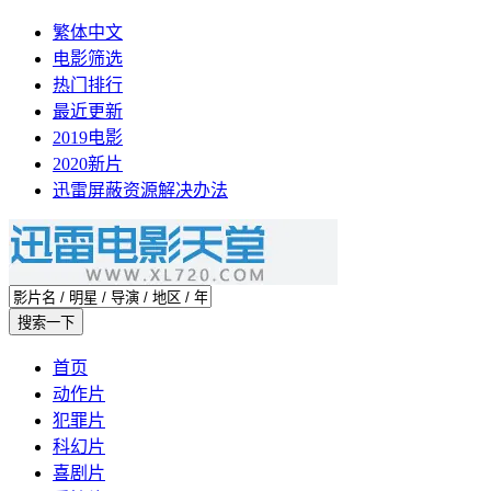
繁体中文
电影筛选
热门排行
最近更新
2019电影
2020新片
迅雷屏蔽资源解决办法
首页
动作片
犯罪片
科幻片
喜剧片