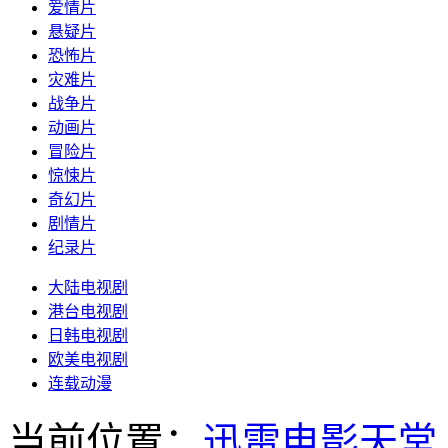
爱情片
悬疑片
恐怖片
灾难片
战争片
动画片
冒险片
惊悚片
奇幻片
剧情片
纪录片
大陆电视剧
港台电视剧
日韩电视剧
欧美电视剧
连载动漫
当前位置：
迅雷电影天堂