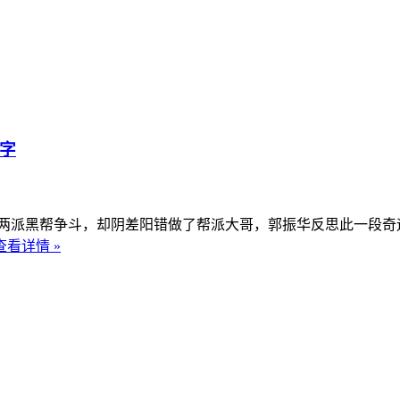
中字
派黑帮争斗，却阴差阳错做了帮派大哥，郭振华反思此一段奇遇
查看详情 »