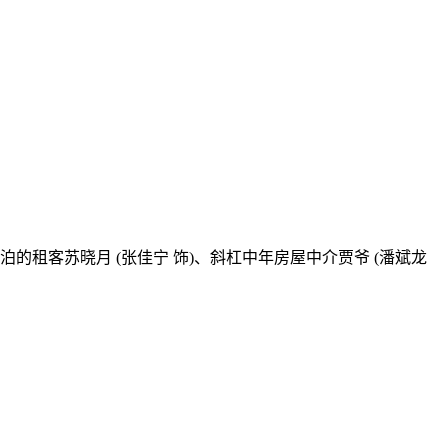
客苏晓月 (张佳宁 饰)、斜杠中年房屋中介贾爷 (潘斌龙