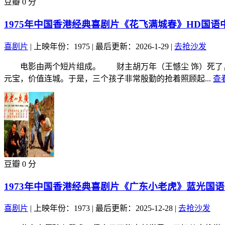
豆瓣 0 分
1975年中国香港经典喜剧片《花飞满城春》HD国语
喜剧片
|
上映年份：1975
|
最后更新：2026-1-29
|
去抢沙发
电影由两个短片组成。 财主胡万年（王憾尘 饰）死了，留
元宝，价值连城。于是，三个孩子非常殷勤的抢着照顾起...
查
豆瓣 0 分
1973年中国香港经典喜剧片《广东小老虎》蓝光国
喜剧片
|
上映年份：1973
|
最后更新：2025-12-28
|
去抢沙发