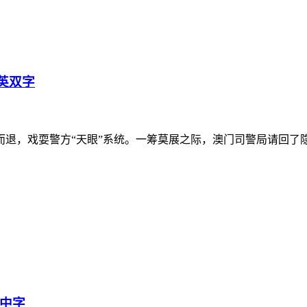
中英双字
，戏耍警方“天眼”系统。一筹莫展之际，澳门司警局请回了隐
语中字