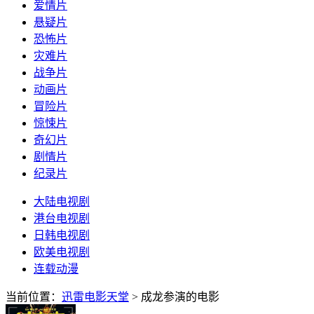
爱情片
悬疑片
恐怖片
灾难片
战争片
动画片
冒险片
惊悚片
奇幻片
剧情片
纪录片
大陆电视剧
港台电视剧
日韩电视剧
欧美电视剧
连载动漫
当前位置：
迅雷电影天堂
> 成龙参演的电影