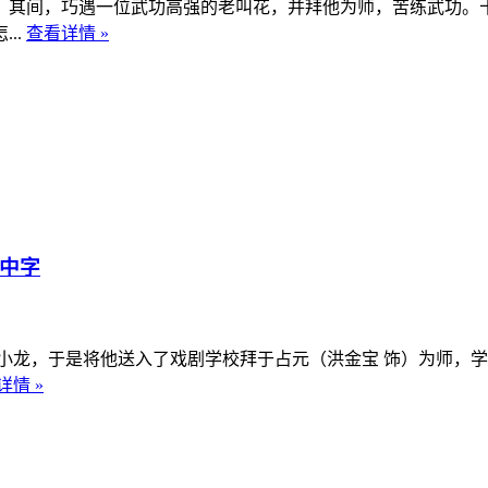
其间，巧遇一位武功高强的老叫花，并拜他为师，苦练武功。十
..
查看详情 »
语中字
龙，于是将他送入了戏剧学校拜于占元（洪金宝 饰）为师，学
详情 »