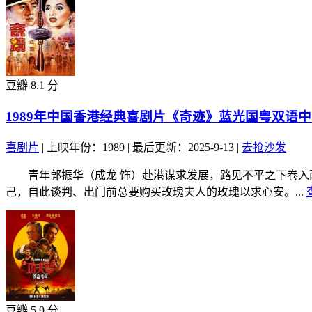
豆瓣 8.1 分
1989年中国香港经典喜剧片《奇迹》蓝光国粤双语
喜剧片
|
上映年份：1989
|
最后更新：2025-9-13
|
去抢沙发
青年郭振华（成龙 饰）赴港谋求发展，路见不平之下卷入两
己，自此谈判、出门前总要购买玫瑰夫人的玫瑰以求心安。...
豆瓣 5.9 分