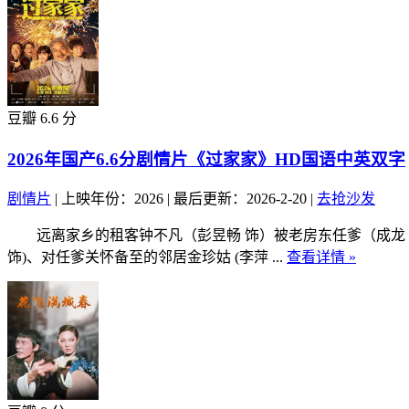
豆瓣 6.6 分
2026年国产6.6分剧情片《过家家》HD国语中英双字
剧情片
|
上映年份：2026
|
最后更新：2026-2-20
|
去抢沙发
远离家乡的租客钟不凡（彭昱畅 饰）被老房东任爹（成龙 饰
饰)、对任爹关怀备至的邻居金珍姑 (李萍 ...
查看详情 »