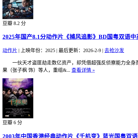
豆瓣 8.2 分
2025年国产8.1分动作片《捕风追影》BD国粤双语
动作片
|
上映年份：2025
|
最后更新：2026-2-9
|
去抢沙发
一伙天才盗匪劫走数亿资产，却凭借超强反侦察能力全身而退
果（张子枫 饰）等人，重组&...
查看详情 »
豆瓣 6 分
2003年中国香港经典动作片《千机变》蓝光国粤双