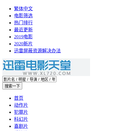
繁体中文
电影筛选
热门排行
最近更新
2019电影
2020新片
迅雷屏蔽资源解决办法
首页
动作片
犯罪片
科幻片
喜剧片