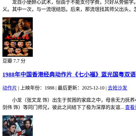
龙自小便醉心武术，但由于不能支付学费，只好从旁偷学。
义。其中一次，与一流氓结怨。后来，那流氓找其师父出头，怎.
豆瓣 7.7 分
1988年中国香港经典动作片《七小福》蓝光国粤双
动作片
|
上映年份：1988
|
最后更新：2025-12-10
|
去抢沙发
小龙（张文龙 饰）出生于贫困的家庭之中，母亲无力抚养小
剑伟 饰）等同门师兄，彼此之间结下了极为深厚的友谊...
查看