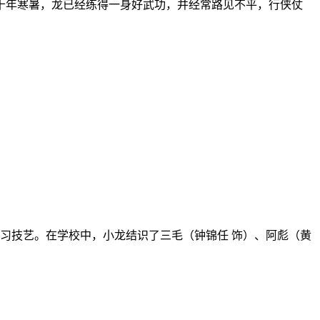
年寒暑，龙已经练得一身好武功，并经常路见不平，行侠仗
习技艺。在学校中，小龙结识了三毛（钟锦任 饰）、阿彪（黄