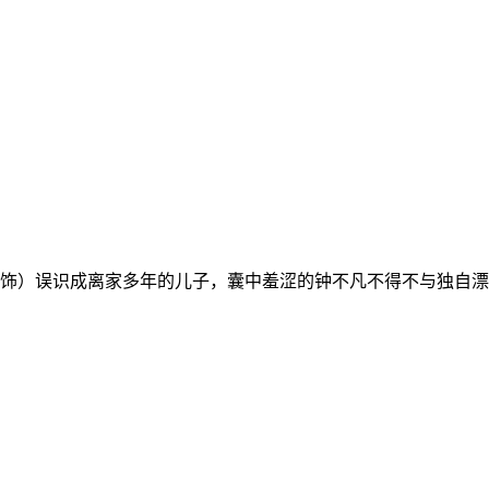
）误识成离家多年的儿子，囊中羞涩的钟不凡不得不与独自漂泊的租