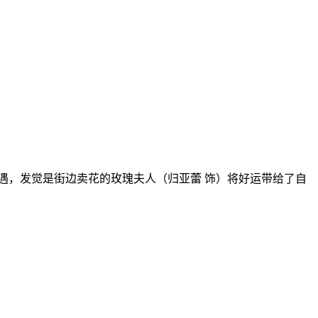
，发觉是街边卖花的玫瑰夫人（归亚蕾 饰）将好运带给了自