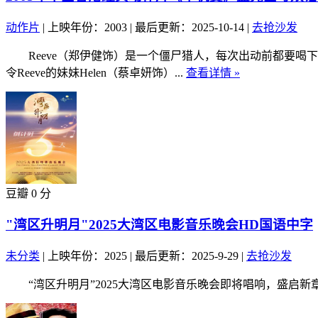
动作片
|
上映年份：2003
|
最后更新：2025-10-14
|
去抢沙发
Reeve（郑伊健饰）是一个僵尸猎人，每次出动前都要喝下药
令Reeve的妹妹Helen（蔡卓妍饰）...
查看详情 »
豆瓣 0 分
"湾区升明月"2025大湾区电影音乐晚会HD国语中字
未分类
|
上映年份：2025
|
最后更新：2025-9-29
|
去抢沙发
“湾区升明月”2025大湾区电影音乐晚会即将唱响，盛启新章！