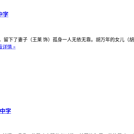
中字
下了妻子（王莱 饰）孤身一人无依无靠。胡万年的女儿（胡
看详情 »
语中字