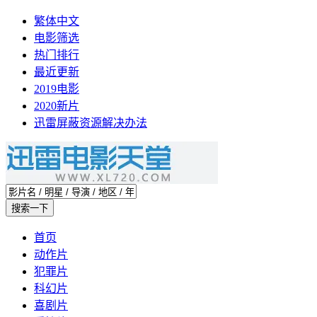
繁体中文
电影筛选
热门排行
最近更新
2019电影
2020新片
迅雷屏蔽资源解决办法
首页
动作片
犯罪片
科幻片
喜剧片