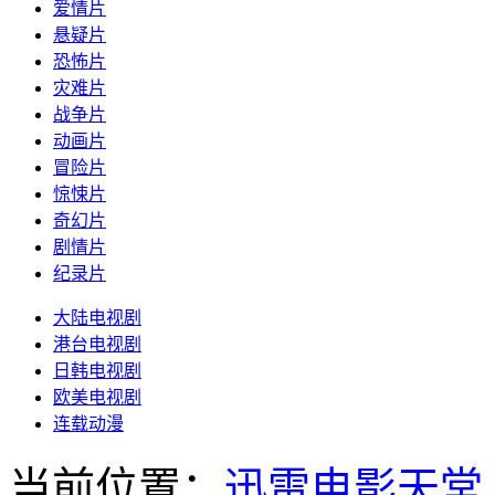
爱情片
悬疑片
恐怖片
灾难片
战争片
动画片
冒险片
惊悚片
奇幻片
剧情片
纪录片
大陆电视剧
港台电视剧
日韩电视剧
欧美电视剧
连载动漫
当前位置：
迅雷电影天堂