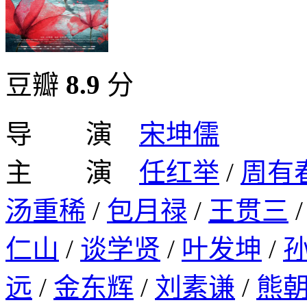
豆瓣
8.9
分
导 演
宋坤儒
主 演
任红举
/
周有
汤重稀
/
包月禄
/
王贯三
仁山
/
谈学贤
/
叶发坤
/
远
/
金东辉
/
刘素谦
/
熊