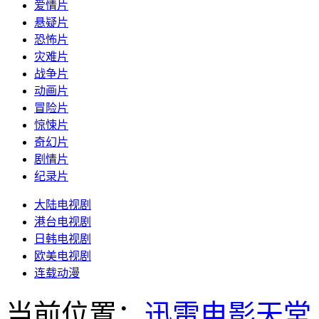
爱情片
悬疑片
恐怖片
灾难片
战争片
动画片
冒险片
惊悚片
奇幻片
剧情片
纪录片
大陆电视剧
港台电视剧
日韩电视剧
欧美电视剧
连载动漫
当前位置：
迅雷电影天堂