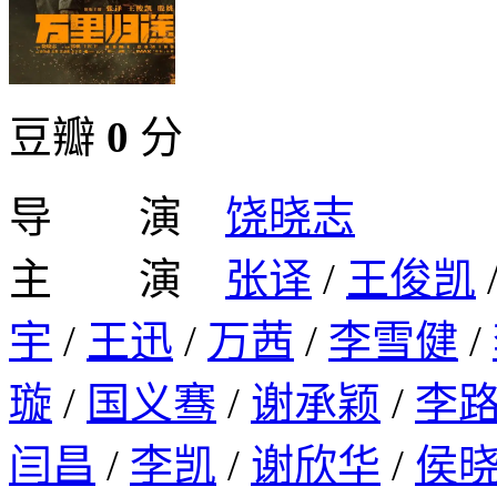
豆瓣
0
分
导 演
饶晓志
主 演
张译
/
王俊凯
宇
/
王迅
/
万茜
/
李雪健
/
璇
/
国义骞
/
谢承颖
/
李
闫昌
/
李凯
/
谢欣华
/
侯