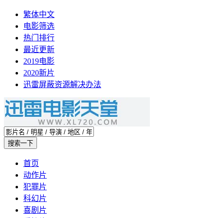
繁体中文
电影筛选
热门排行
最近更新
2019电影
2020新片
迅雷屏蔽资源解决办法
首页
动作片
犯罪片
科幻片
喜剧片