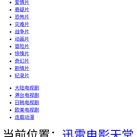
爱情片
悬疑片
恐怖片
灾难片
战争片
动画片
冒险片
惊悚片
奇幻片
剧情片
纪录片
大陆电视剧
港台电视剧
日韩电视剧
欧美电视剧
连载动漫
当前位置：
迅雷电影天堂