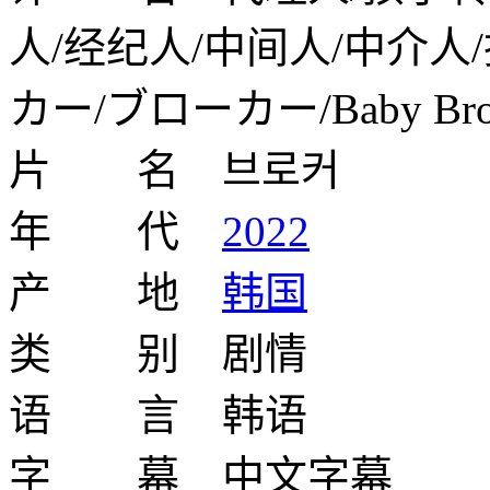
人/经纪人/中间人/中介人
カー/ブローカー/Baby Broker/ 
片 名 브로커
年 代
2022
产 地
韩国
类 别 剧情
语 言 韩语
字 幕 中文字幕