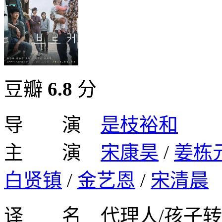
豆瓣
6.8
分
导 演
是枝裕和
主 演
宋康昊
/
姜栋
白贤镇
/
金艺恩
/
宋清晨
译 名 代理人/孩子转运站