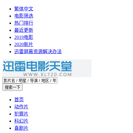
繁体中文
电影筛选
热门排行
最近更新
2019电影
2020新片
迅雷屏蔽资源解决办法
首页
动作片
犯罪片
科幻片
喜剧片