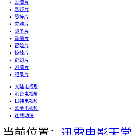
爱情片
悬疑片
恐怖片
灾难片
战争片
动画片
冒险片
惊悚片
奇幻片
剧情片
纪录片
大陆电视剧
港台电视剧
日韩电视剧
欧美电视剧
连载动漫
当前位置：
迅雷电影天堂