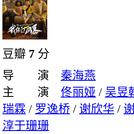
豆瓣
7
分
导 演
秦海燕
主 演
佟丽娅
/
吴昱
瑞霖
/
罗逸桥
/
谢欣华
/
淳于珊珊