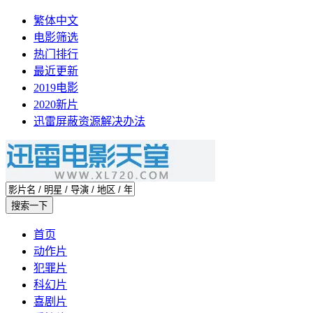
繁体中文
电影筛选
热门排行
最近更新
2019电影
2020新片
迅雷屏蔽资源解决办法
首页
动作片
犯罪片
科幻片
喜剧片