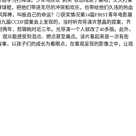
开始学习打棒球。少年马虎以“刺头”状态闯进了基地，天天打架
棒球棍，把他们带进无尽的冲突和欢乐，也带给他们久违的热血
棒，叫板自己的命运？◎获奖情况第14届FIRST青年电影展
在第九届CCDF提案会上发现的，当时听完导演许慧晶的提案，齐
两年，剪辑耗时近三年。光导演一个人就改了40多版。此外，
，观众能感受到泪点、燃点甚至痛点。该片看起来是一次有些
叙事，以孩子们的成长为着眼点，在客观呈现的影像之中，让观