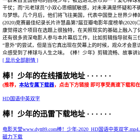
一群来自全国各地的困境少年，被选进北京市郊一个爱心棒球基
干仗；而“元老球员”小双心思细腻敏感，对未来满是怀疑和
与梦想。几个月后，他们将飞往美国，代表中国登上世界少棒的
(2020)竞赛最佳纪录长片许慧晶第7届豆瓣电影年度榜单(2
康觉得这个项目在选题上很独特，在关照现实的基础上融入了
还有很多资深电影人参与本片幕后工作，比如剪辑指导就有三
“意外”的尝试，但是当它真出现在荧幕上的时候，观众才会
众感受到了棒球与人生之味。《棒！少年》剪辑流畅、故事讲
[ 显示全部剧情 ]
棒！少年的在线播放地址 · · · · · ·
(推荐，
本站专属下载器
，点击下方链接 即可享受高速下载和在
HD国语中英双字
棒！少年的迅雷下载地址 · · · · · ·
电影天堂www.dytt89.com棒！少年-2020_HD国语中英双字.mp4.tor
磁力下载