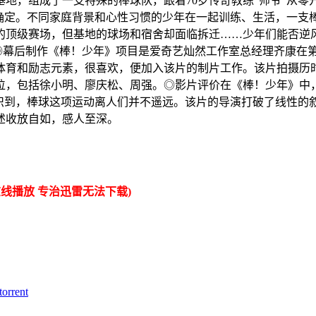
地，组成了一支特殊的棒球队，跟着70岁传奇教练“师爷”从零
不确定。不同家庭背景和心性习惯的少年在一起训练、生活，一支
顶级赛场，但基地的球场和宿舍却面临拆迁……少年们能否逆风挥
020)◎幕后制作《棒！少年》项目是爱奇艺灿然工作室总经理齐康
体育和励志元素，很喜欢，便加入该片的制片工作。该片拍摄历时
位，包括徐小明、廖庆松、周强。◎影片评价在《棒！少年》中
意识到，棒球这项运动离人们并不遥远。该片的导演打破了线性的
述收放自如，感人至深。
线播放 专治迅雷无法下载)
rent