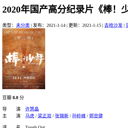
2020年国产高分纪录片《棒！
类型：
未分类
|
发布：2021-1-14
|
更新：2021-1-15
|
去抢沙发
|
豆瓣
8.8
分
导 演
许慧晶
主 演
马虎
/
梁正双
/
张锦新
/
孙岭峰
/
郭忠健
译 名 Tough Out