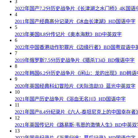
3
2022年国产7.2分历史战争片《长津湖之水门桥》4K国语
4
2011年国产经典高分记录片《冰血长津湖》HD国语中字
5
2023年美国8.8分传记片《奥本海默》BD中英双字
6
2022年中国香港动作犯罪片《边缘行者》BD国粤双语中
7
2019年俄罗斯7.5分历史战争片《猎杀T34》BD俄语中字
8
2022年韩国6.2分历史战争片《闲山：龙的出现》BD韩语
9
2020年英国经典科幻冒险片《天际浩劫3》蓝光中英双字
10
2021年国产历史战争片《浴血无名川》HD国语中字
11
2021年国产8.4分纪录片《六人-泰坦尼克上的中国幸存者
12
2021年英国传记片《路易斯·韦恩的激情人生》BD中英双
13
2022年国产纪录片《万里归途：幕后记录》HD国语中字