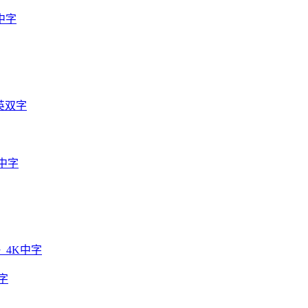
中字
英双字
中字
》4K中字
字