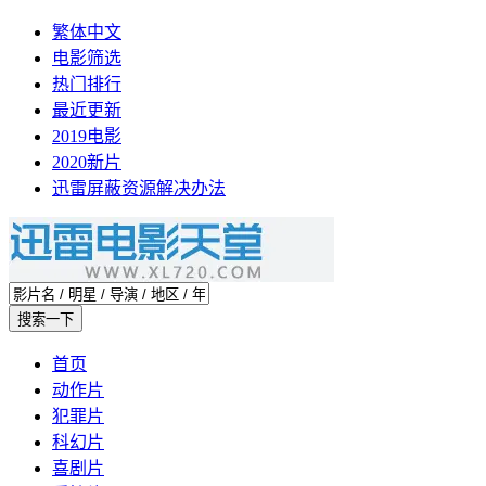
繁体中文
电影筛选
热门排行
最近更新
2019电影
2020新片
迅雷屏蔽资源解决办法
首页
动作片
犯罪片
科幻片
喜剧片