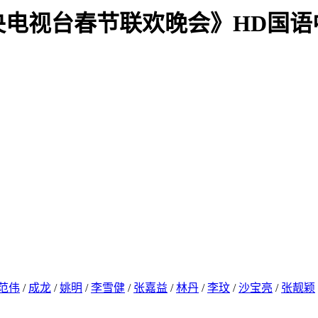
年中央电视台春节联欢晚会》HD国
范伟
/
成龙
/
姚明
/
李雪健
/
张嘉益
/
林丹
/
李玟
/
沙宝亮
/
张靓颖