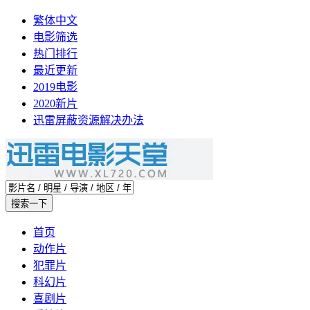
繁体中文
电影筛选
热门排行
最近更新
2019电影
2020新片
迅雷屏蔽资源解决办法
首页
动作片
犯罪片
科幻片
喜剧片