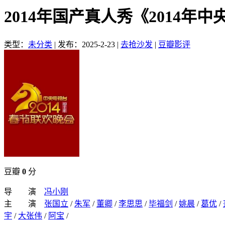
2014年国产真人秀《2014
类型：
未分类
|
发布：2025-2-23
|
去抢沙发
|
豆瓣影评
豆瓣
0
分
导 演
冯小刚
主 演
张国立
/
朱军
/
董卿
/
李思思
/
毕福剑
/
姚晨
/
葛优
/
宇
/
大张伟
/
阿宝
/