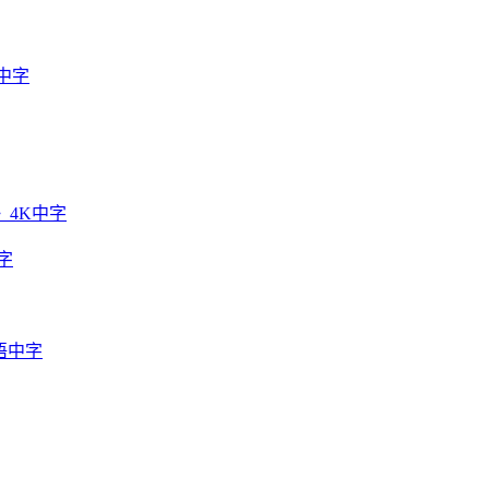
中字
》4K中字
字
语中字