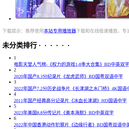
下载提示：推荐使用
本站专用播放器
下载和在线极速播放，专
未分类排行 · · · · · ·
1
电影天堂人气榜-《权力的游戏1-8季大合集》BD中英双
2
2020年国产8.3分纪录片《龙虎武师》BD国粤双语中字
3
2022年国产7.2分历史战争片《长津湖之水门桥》4K国语
4
2011年国产经典高分记录片《冰血长津湖》HD国语中字
5
2023年美国8.8分传记片《奥本海默》BD中英双字
6
2022年中国香港动作犯罪片《边缘行者》BD国粤双语中