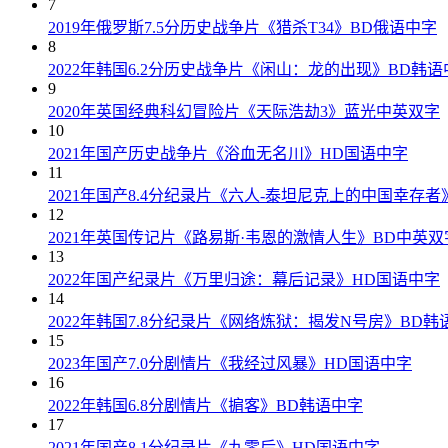
7
2019年俄罗斯7.5分历史战争片《猎杀T34》BD俄语中字
8
2022年韩国6.2分历史战争片《闲山：龙的出现》BD韩语
9
2020年英国经典科幻冒险片《天际浩劫3》蓝光中英双字
10
2021年国产历史战争片《浴血无名川》HD国语中字
11
2021年国产8.4分纪录片《六人-泰坦尼克上的中国幸存者
12
2021年英国传记片《路易斯·韦恩的激情人生》BD中英双
13
2022年国产纪录片《万里归途：幕后记录》HD国语中字
14
2022年韩国7.8分纪录片《网络炼狱：揭发N号房》BD韩
15
2023年国产7.0分剧情片《我经过风暴》HD国语中字
16
2022年韩国6.8分剧情片《掮客》BD韩语中字
17
2021年国产8.1分纪录片《九零后》HD国语中字