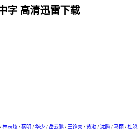
语中字 高清迅雷下载
/
林志炫
/
蔡明
/
华少
/
岳云鹏
/
王铮亮
/
黄渤
/
沈腾
/
马丽
/
杜晓