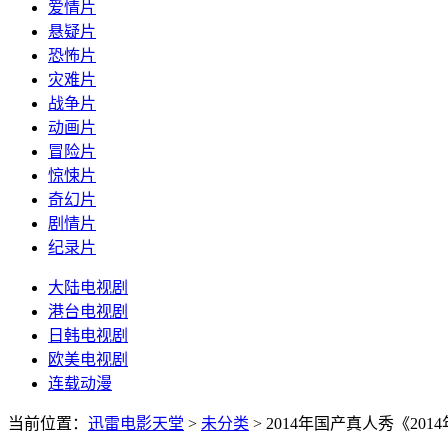
爱情片
悬疑片
恐怖片
灾难片
战争片
动画片
冒险片
惊悚片
奇幻片
剧情片
纪录片
大陆电视剧
港台电视剧
日韩电视剧
欧美电视剧
连载动漫
当前位置：
迅雷电影天堂
>
未分类
>
2014年国产真人秀《20