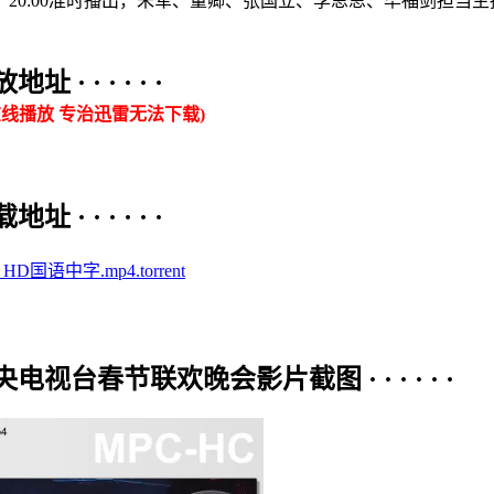
夕）20:00准时播出，朱军、董卿、张国立、李思思、毕福剑担当
· · · · ·
线播放 专治迅雷无法下载)
· · · · ·
D国语中字.mp4.torrent
视台春节联欢晚会影片截图 · · · · · ·