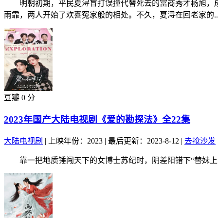
明朝初期，平民夏浔盲打误撞代替死去的富商秀才杨旭，成
雨霏，两人开始了欢喜冤家般的相处。不久，夏浔在回老家的..
豆瓣 0 分
2023年国产大陆电视剧《爱的勘探法》全22集
大陆电视剧
|
上映年份：2023
|
最后更新：2023-8-12
|
去抢沙发
靠一把地质锤闯天下的女博士苏纪时，阴差阳错下“替妹上岗”，