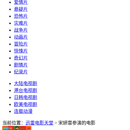
爱情片
悬疑片
恐怖片
灾难片
战争片
动画片
冒险片
惊悚片
奇幻片
剧情片
纪录片
大陆电视剧
港台电视剧
日韩电视剧
欧美电视剧
连载动漫
当前位置：
迅雷电影天堂
> 宋妍霏参演的电影