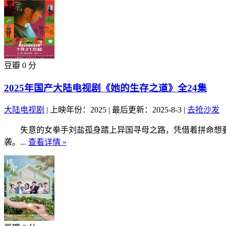
豆瓣 0 分
2025年国产大陆电视剧《她的生存之道》全24集
大陆电视剧
|
上映年份：2025
|
最后更新：2025-8-3
|
去抢沙发
失意的女拳手刘盐孤身踏上异国寻母之路，凭借着拼命想要“
袭。...
查看详情 »