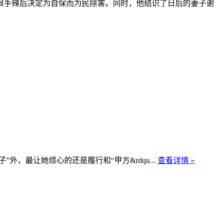
手辣后决定为自保而为民除害。同时，他结识了日后的妻子谢
最让她烦心的还是履行和“甲方&rdqu...
查看详情 »