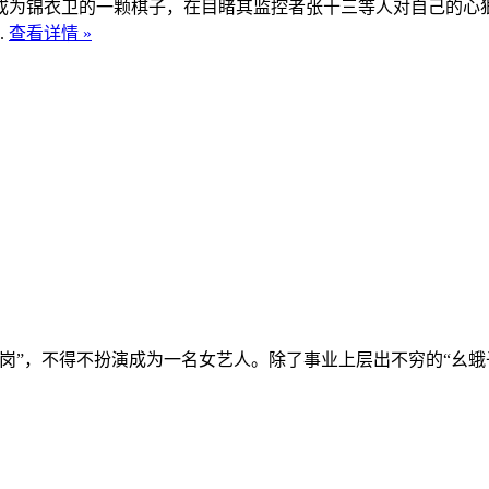
为锦衣卫的一颗棋子，在目睹其监控者张十三等人对自己的心狠
.
查看详情 »
不得不扮演成为一名女艺人。除了事业上层出不穷的“幺蛾子”外，