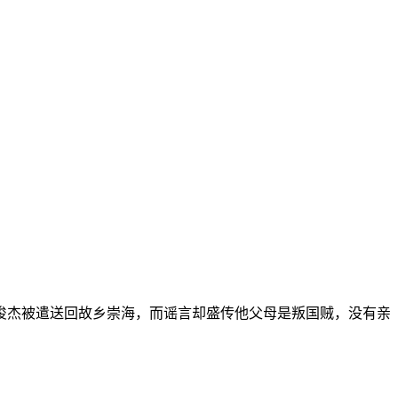
俊杰被遣送回故乡崇海，而谣言却盛传他父母是叛国贼，没有亲