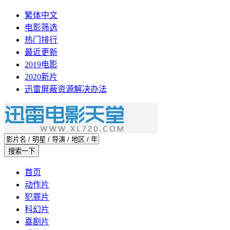
繁体中文
电影筛选
热门排行
最近更新
2019电影
2020新片
迅雷屏蔽资源解决办法
首页
动作片
犯罪片
科幻片
喜剧片