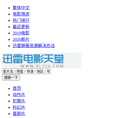
繁体中文
电影筛选
热门排行
最近更新
2019电影
2020新片
迅雷屏蔽资源解决办法
首页
动作片
犯罪片
科幻片
喜剧片