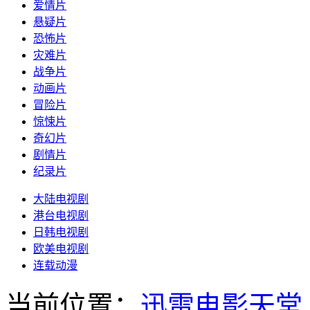
爱情片
悬疑片
恐怖片
灾难片
战争片
动画片
冒险片
惊悚片
奇幻片
剧情片
纪录片
大陆电视剧
港台电视剧
日韩电视剧
欧美电视剧
连载动漫
当前位置：
迅雷电影天堂