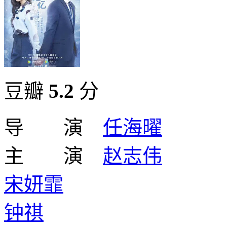
豆瓣
5.2
分
导 演
任海曜
主 演
赵志伟
宋妍霏
钟祺