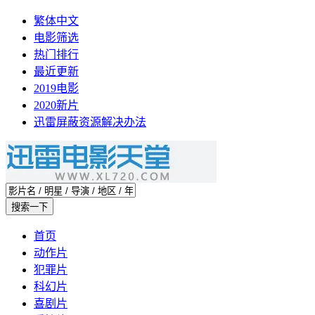
繁体中文
电影筛选
热门排行
最近更新
2019电影
2020新片
迅雷屏蔽资源解决办法
首页
动作片
犯罪片
科幻片
喜剧片