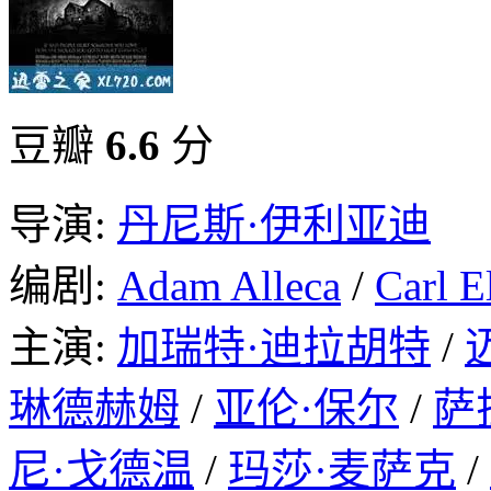
豆瓣
6.6
分
导演:
丹尼斯·伊利亚迪
编剧:
Adam Alleca
/
Carl E
主演:
加瑞特·迪拉胡特
/
琳德赫姆
/
亚伦·保尔
/
萨
尼·戈德温
/
玛莎·麦萨克
/