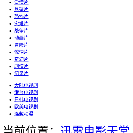
爱情片
悬疑片
恐怖片
灾难片
战争片
动画片
冒险片
惊悚片
奇幻片
剧情片
纪录片
大陆电视剧
港台电视剧
日韩电视剧
欧美电视剧
连载动漫
当前位置：
迅雷电影天堂