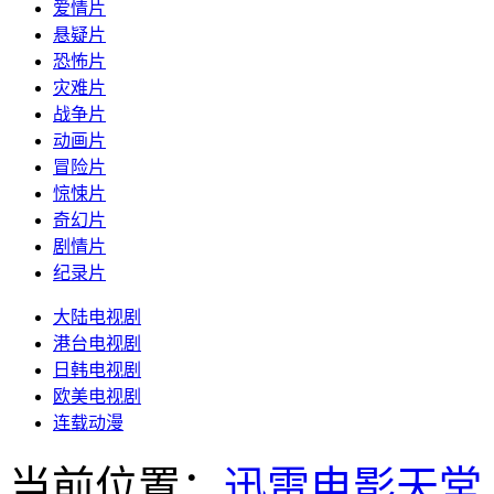
爱情片
悬疑片
恐怖片
灾难片
战争片
动画片
冒险片
惊悚片
奇幻片
剧情片
纪录片
大陆电视剧
港台电视剧
日韩电视剧
欧美电视剧
连载动漫
当前位置：
迅雷电影天堂