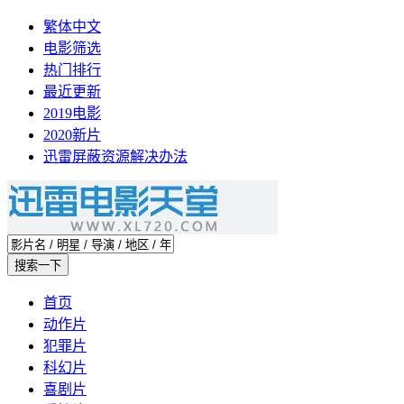
繁体中文
电影筛选
热门排行
最近更新
2019电影
2020新片
迅雷屏蔽资源解决办法
首页
动作片
犯罪片
科幻片
喜剧片