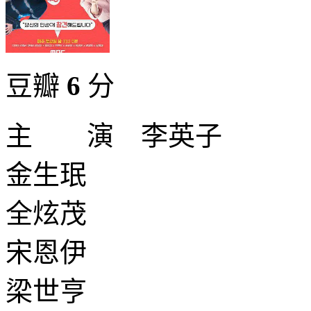
豆瓣
6
分
主 演 李英子
金生珉
全炫茂
宋恩伊
梁世亨