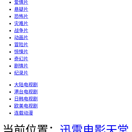
爱情片
悬疑片
恐怖片
灾难片
战争片
动画片
冒险片
惊悚片
奇幻片
剧情片
纪录片
大陆电视剧
港台电视剧
日韩电视剧
欧美电视剧
连载动漫
当前位置：
迅雷电影天堂