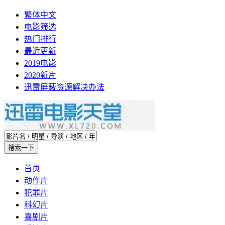
繁体中文
电影筛选
热门排行
最近更新
2019电影
2020新片
迅雷屏蔽资源解决办法
首页
动作片
犯罪片
科幻片
喜剧片