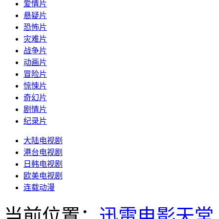
爱情片
悬疑片
恐怖片
灾难片
战争片
动画片
冒险片
惊悚片
奇幻片
剧情片
纪录片
大陆电视剧
港台电视剧
日韩电视剧
欧美电视剧
连载动漫
当前位置：
迅雷电影天堂