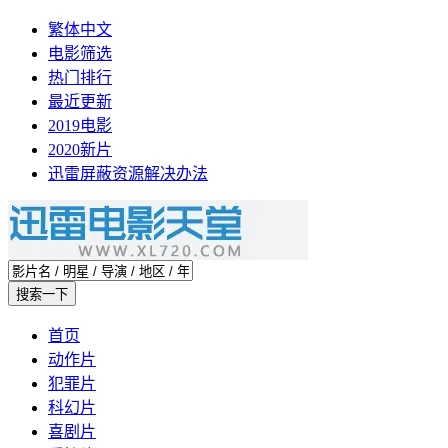
繁体中文
电影筛选
热门排行
最近更新
2019电影
2020新片
迅雷屏蔽资源解决办法
首页
动作片
犯罪片
科幻片
喜剧片