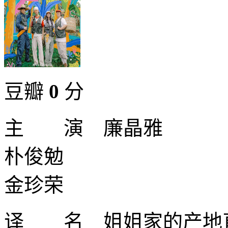
豆瓣
0
分
主 演 廉晶雅
朴俊勉
金珍荣
译 名 姐姐家的产地