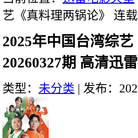
艺《真料理两锅论》 连载至2
2025年中国台湾综
20260327期 高清迅
类型：
未分类
|
发布：2026