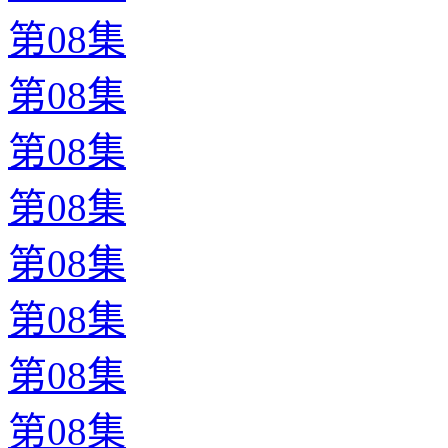
第08集
第08集
第08集
第08集
第08集
第08集
第08集
第08集