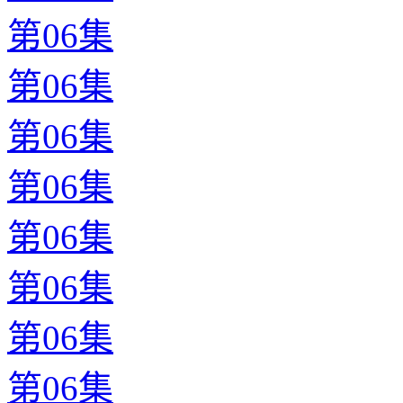
第06集
第06集
第06集
第06集
第06集
第06集
第06集
第06集