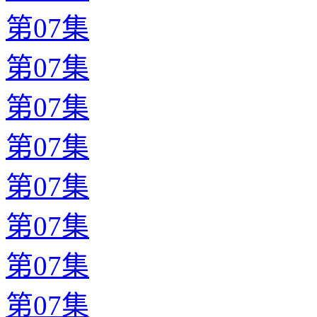
第07集
第07集
第07集
第07集
第07集
第07集
第07集
第07集