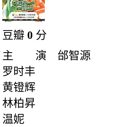
豆瓣
0
分
主 演 邰智源
罗时丰
黄镫辉
林柏昇
温妮