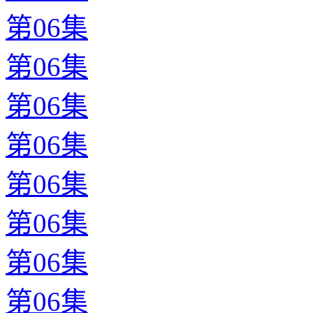
第06集
第06集
第06集
第06集
第06集
第06集
第06集
第06集