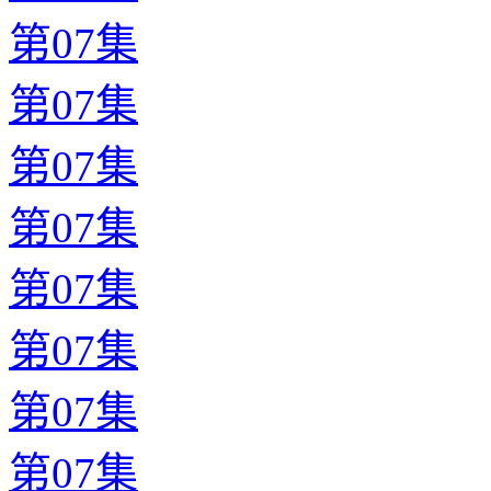
第07集
第07集
第07集
第07集
第07集
第07集
第07集
第07集