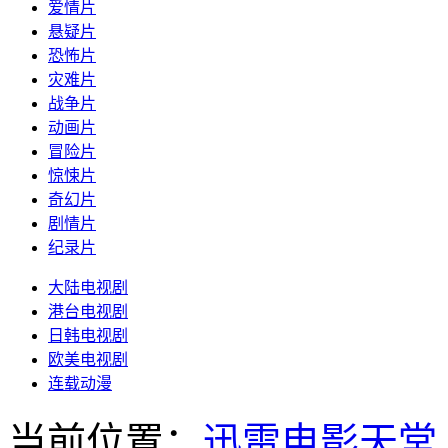
爱情片
悬疑片
恐怖片
灾难片
战争片
动画片
冒险片
惊悚片
奇幻片
剧情片
纪录片
大陆电视剧
港台电视剧
日韩电视剧
欧美电视剧
连载动漫
当前位置：
迅雷电影天堂