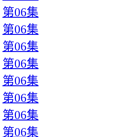
第06集
第06集
第06集
第06集
第06集
第06集
第06集
第06集