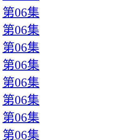
第06集
第06集
第06集
第06集
第06集
第06集
第06集
第06集