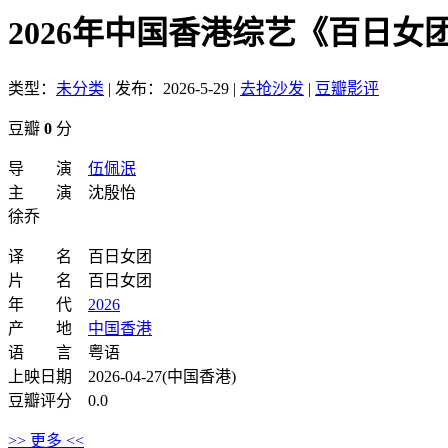
2026年中国香港综艺《百日女团
类型：
未分类
|
发布：2026-5-29
|
去抢沙发
|
豆瓣影评
豆瓣
0
分
导 演
伍佩泯
主 演 沈殷怡
徐乔
译 名 百日女团
片 名 百日女团
年 代
2026
产 地
中国香港
语 言 粤语
上映日期 2026-04-27(中国香港)
豆瓣评分 0.0
>> 更多 <<