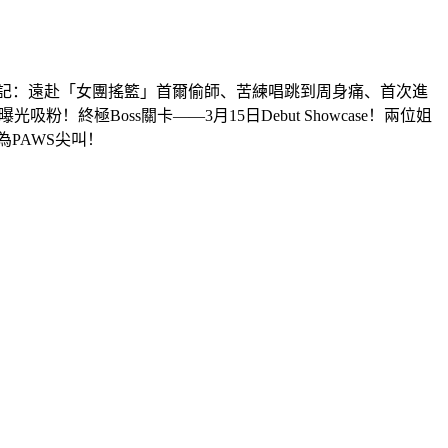
記：遠赴「女團搖籃」首爾偷師、苦練唱跳到周身痛、首次進
終極Boss關卡——3月15日Debut Showcase！兩位姐
PAWS尖叫！