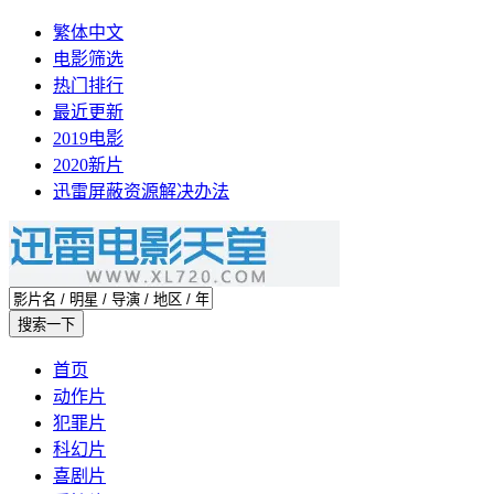
繁体中文
电影筛选
热门排行
最近更新
2019电影
2020新片
迅雷屏蔽资源解决办法
首页
动作片
犯罪片
科幻片
喜剧片