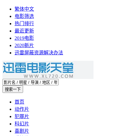
繁体中文
电影筛选
热门排行
最近更新
2019电影
2020新片
迅雷屏蔽资源解决办法
首页
动作片
犯罪片
科幻片
喜剧片