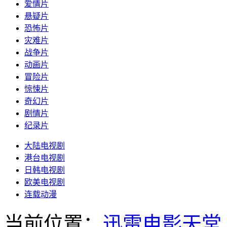
爱情片
悬疑片
恐怖片
灾难片
战争片
动画片
冒险片
惊悚片
奇幻片
剧情片
纪录片
大陆电视剧
港台电视剧
日韩电视剧
欧美电视剧
连载动漫
当前位置：
迅雷电影天堂