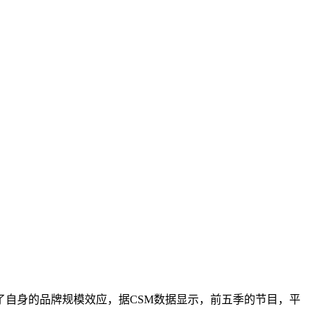
自身的品牌规模效应，据CSM数据显示，前五季的节目，平