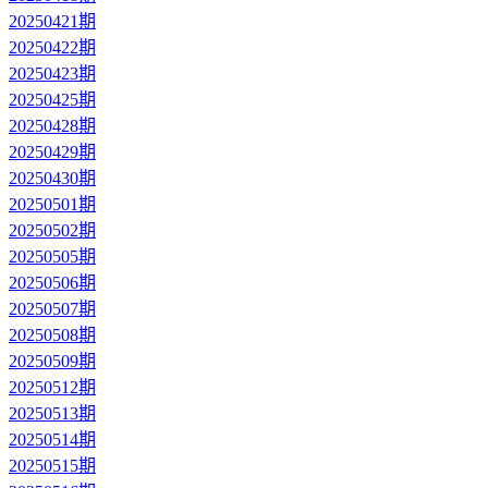
20250421期
20250422期
20250423期
20250425期
20250428期
20250429期
20250430期
20250501期
20250502期
20250505期
20250506期
20250507期
20250508期
20250509期
20250512期
20250513期
20250514期
20250515期