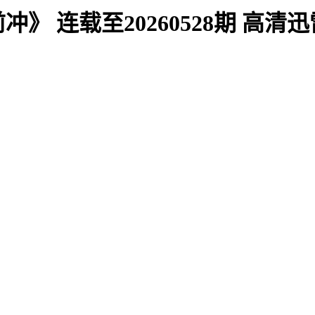
》 连载至20260528期 高清