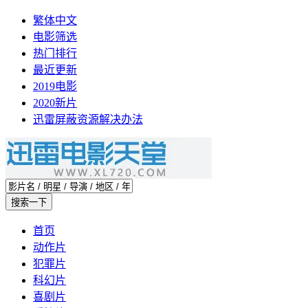
繁体中文
电影筛选
热门排行
最近更新
2019电影
2020新片
迅雷屏蔽资源解决办法
首页
动作片
犯罪片
科幻片
喜剧片