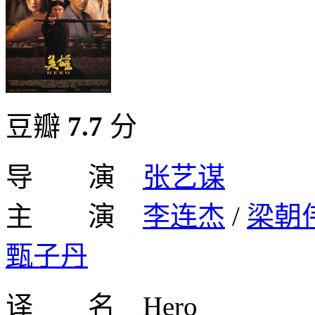
豆瓣
7.7
分
导 演
张艺谋
主 演
李连杰
/
梁朝
甄子丹
译 名 Hero