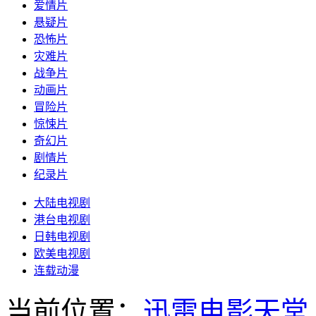
爱情片
悬疑片
恐怖片
灾难片
战争片
动画片
冒险片
惊悚片
奇幻片
剧情片
纪录片
大陆电视剧
港台电视剧
日韩电视剧
欧美电视剧
连载动漫
当前位置：
迅雷电影天堂