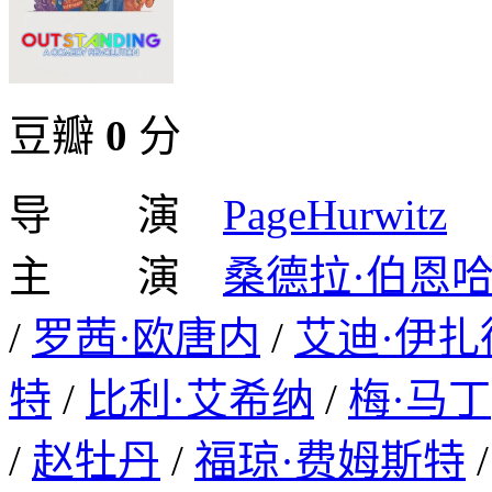
豆瓣
0
分
导 演
PageHurwitz
主 演
桑德拉·伯恩
/
罗茜·欧唐内
/
艾迪·伊扎
特
/
比利·艾希纳
/
梅·马丁
/
赵牡丹
/
福琼·费姆斯特