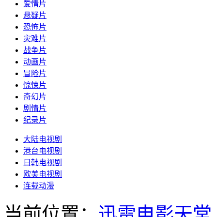
爱情片
悬疑片
恐怖片
灾难片
战争片
动画片
冒险片
惊悚片
奇幻片
剧情片
纪录片
大陆电视剧
港台电视剧
日韩电视剧
欧美电视剧
连载动漫
当前位置：
迅雷电影天堂