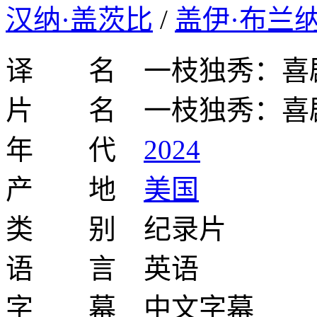
汉纳·盖茨比
/
盖伊·布兰
译 名 一枝独秀：喜
片 名 一枝独秀：喜
年 代
2024
产 地
美国
类 别 纪录片
语 言 英语
字 幕 中文字幕