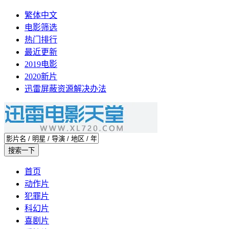
繁体中文
电影筛选
热门排行
最近更新
2019电影
2020新片
迅雷屏蔽资源解决办法
首页
动作片
犯罪片
科幻片
喜剧片