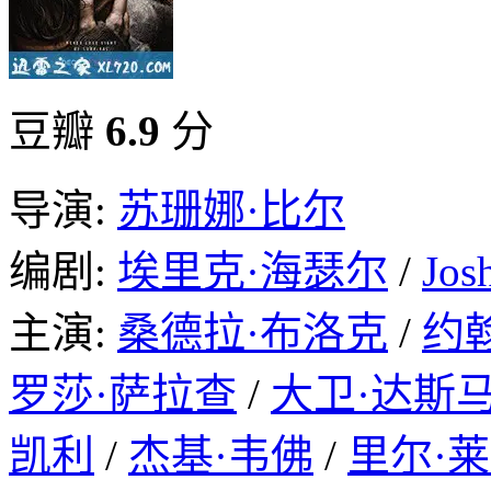
豆瓣
6.9
分
导演:
苏珊娜·比尔
编剧:
埃里克·海瑟尔
/
Jos
主演:
桑德拉·布洛克
/
约
罗莎·萨拉查
/
大卫·达斯
凯利
/
杰基·韦佛
/
里尔·