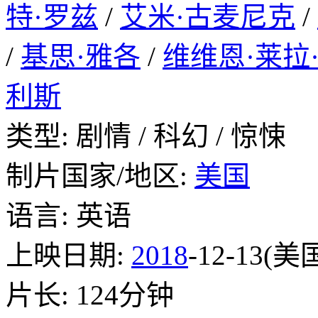
特·罗兹
/
艾米·古麦尼克
/
/
基思·雅各
/
维维恩·莱拉
利斯
类型: 剧情 / 科幻 / 惊悚
制片国家/地区:
美国
语言: 英语
上映日期:
2018
-12-13(美
片长: 124分钟