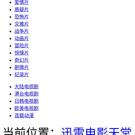
爱情片
悬疑片
恐怖片
灾难片
战争片
动画片
冒险片
惊悚片
奇幻片
剧情片
纪录片
大陆电视剧
港台电视剧
日韩电视剧
欧美电视剧
连载动漫
当前位置：
迅雷电影天堂