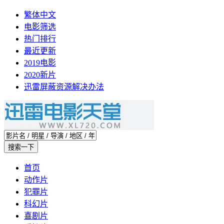
繁体中文
电影筛选
热门排行
最近更新
2019电影
2020新片
迅雷屏蔽资源解决办法
首页
动作片
犯罪片
科幻片
喜剧片