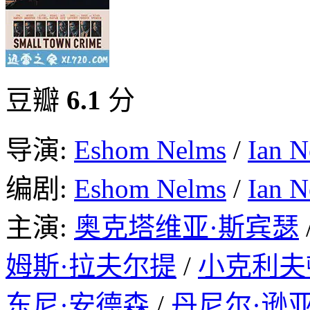
豆瓣
6.1
分
导演:
Eshom Nelms
/
Ian N
编剧:
Eshom Nelms
/
Ian N
主演:
奥克塔维亚·斯宾瑟
姆斯·拉夫尔提
/
小克利夫
东尼·安德森
/
丹尼尔·逊