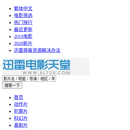
繁体中文
电影筛选
热门排行
最近更新
2019电影
2020新片
迅雷屏蔽资源解决办法
首页
动作片
犯罪片
科幻片
喜剧片