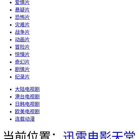
爱情片
悬疑片
恐怖片
灾难片
战争片
动画片
冒险片
惊悚片
奇幻片
剧情片
纪录片
大陆电视剧
港台电视剧
日韩电视剧
欧美电视剧
连载动漫
当前位置：
迅雷电影天堂