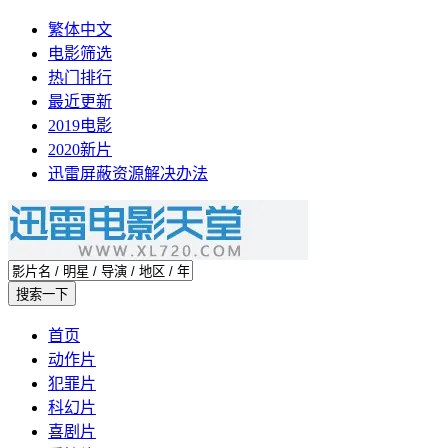
繁体中文
电影筛选
热门排行
最近更新
2019电影
2020新片
迅雷屏蔽资源解决办法
首页
动作片
犯罪片
科幻片
喜剧片