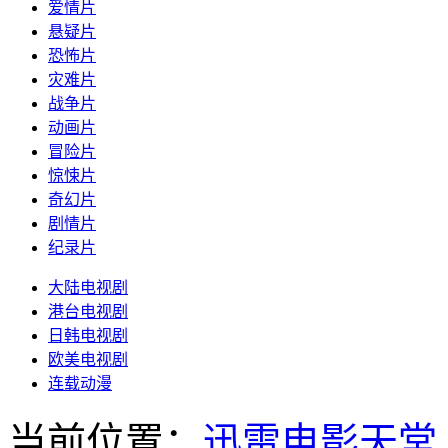
爱情片
悬疑片
恐怖片
灾难片
战争片
动画片
冒险片
惊悚片
奇幻片
剧情片
纪录片
大陆电视剧
港台电视剧
日韩电视剧
欧美电视剧
连载动漫
当前位置：
迅雷电影天堂