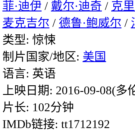
菲·迪伊
/
戴尔·迪奇
/
克里
麦克吉尔
/
德鲁·鲍威尔
/
类型: 惊悚
制片国家/地区:
美国
语言: 英语
上映日期: 2016-09-08(
片长: 102分钟
IMDb链接: tt1712192