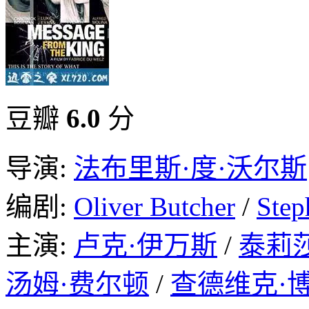
豆瓣
6.0
分
导演:
法布里斯·度·沃尔斯
编剧:
Oliver Butcher
/
Step
主演:
卢克·伊万斯
/
泰莉
汤姆·费尔顿
/
查德维克·