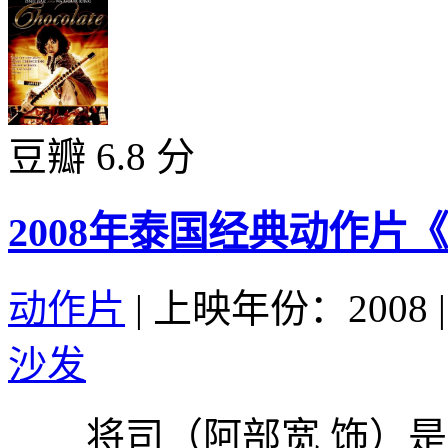
豆瓣 6.8 分
2008年泰国经典动作片
动作片
|
上映年份：2008
|
沙发
将司（阿部宽 饰）是