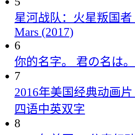
5
星河战队：火星叛国者 Starshi
Mars (2017)
6
你的名字。 君の名は。 (
7
2016年美国经典动画
四语中英双字
8