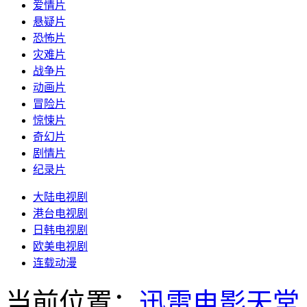
爱情片
悬疑片
恐怖片
灾难片
战争片
动画片
冒险片
惊悚片
奇幻片
剧情片
纪录片
大陆电视剧
港台电视剧
日韩电视剧
欧美电视剧
连载动漫
当前位置：
迅雷电影天堂