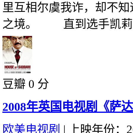
里互相尔虞我诈，却不知
之境。 直到选手凯莉（
豆瓣 0 分
2008年英国电视剧《萨达
欧美电视剧
|
上映年份：20