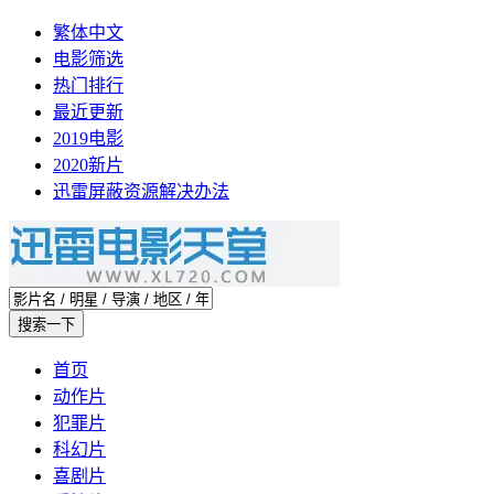
繁体中文
电影筛选
热门排行
最近更新
2019电影
2020新片
迅雷屏蔽资源解决办法
首页
动作片
犯罪片
科幻片
喜剧片