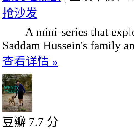
抢沙发
A mini-series that explor
Saddam Hussein's family and 
查看详情 »
豆瓣 7.7 分