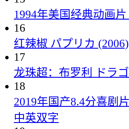
1994年美国经典动画
16
红辣椒 パプリカ (2006)
17
龙珠超：布罗利 ドラゴン
18
2019年国产8.4分
中英双字