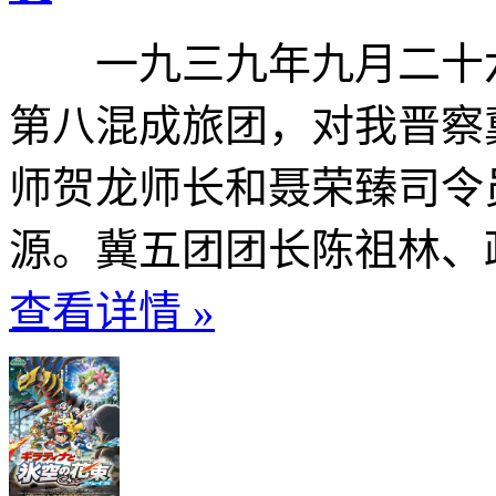
一九三九年九月二十六
第八混成旅团，对我晋察冀
师贺龙师长和聂荣臻司令
源。冀五团团长陈祖林、政
查看详情 »