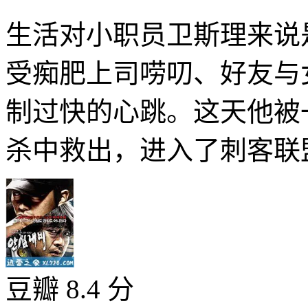
生活对小职员卫斯理来说
受痴肥上司唠叨、好友与
制过快的心跳。这天他被
杀中救出，进入了刺客联盟
豆瓣 8.4 分