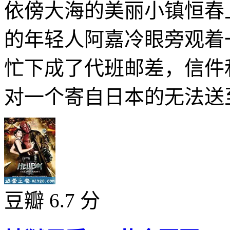
依傍大海的美丽小镇恒春
的年轻人阿嘉冷眼旁观着
忙下成了代班邮差，信件
对一个寄自日本的无法送至
豆瓣 6.7 分