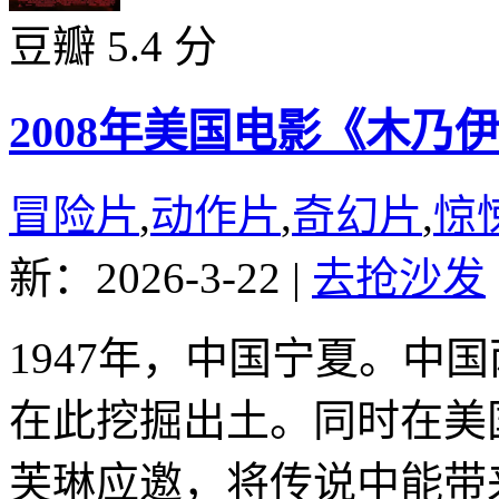
豆瓣 5.4 分
2008年美国电影《木乃
冒险片
,
动作片
,
奇幻片
,
惊
新：2026-3-22
|
去抢沙发
1947年，中国宁夏。中
在此挖掘出土。同时在美
芙琳应邀，将传说中能带