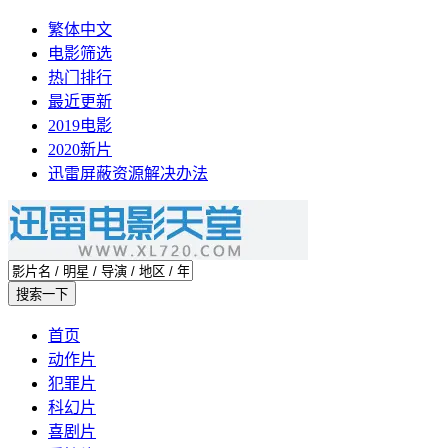
繁体中文
电影筛选
热门排行
最近更新
2019电影
2020新片
迅雷屏蔽资源解决办法
首页
动作片
犯罪片
科幻片
喜剧片