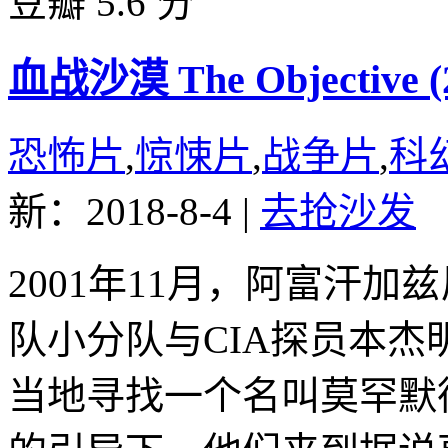
豆瓣 5.6 分
血战沙漠 The Objective (
恐怖片
,
惊悚片
,
战争片
,
科
新：2018-8-4
|
去抢沙发
2001年11月，阿富汗
队小分队与CIA探员本杰
当地寻找一个名叫莫罕默