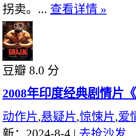
拐卖。...
查看详情 »
豆瓣 8.0 分
2008年印度经典剧情
动作片
,
悬疑片
,
惊悚片
,
爱
新：2024-8-4
|
去抢沙发