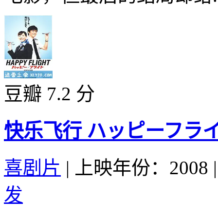
豆瓣 7.2 分
快乐飞行 ハッピーフライト 
喜剧片
|
上映年份：2008
|
发