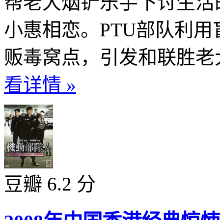
帮老大烟铲乐手下讨生活
小惠相恋。PTU部队利
贩毒窝点，引发和联胜老大
看详情 »
豆瓣 6.2 分