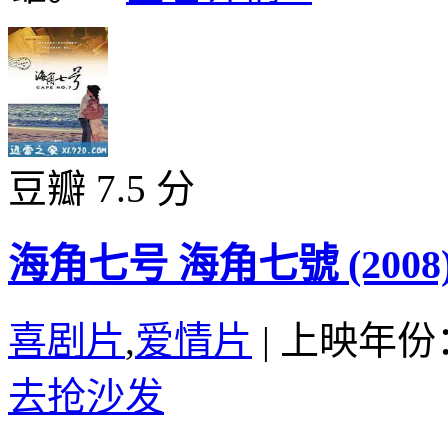
豆瓣 7.5 分
海角七号 海角七號 (2008
喜剧片
,
爱情片
|
上映年份：
去抢沙发