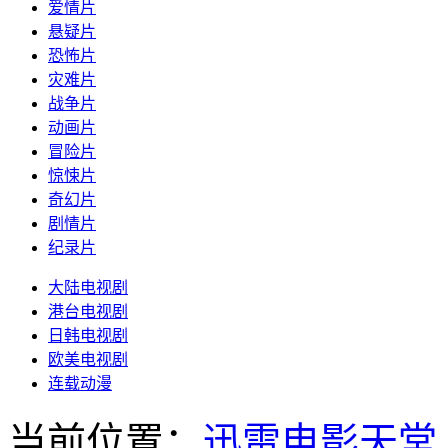
爱情片
悬疑片
恐怖片
灾难片
战争片
动画片
冒险片
惊悚片
奇幻片
剧情片
纪录片
大陆电视剧
港台电视剧
日韩电视剧
欧美电视剧
连载动漫
当前位置：
迅雷电影天堂