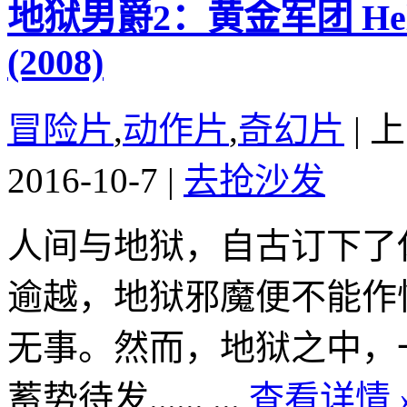
地狱男爵2：黄金军团 Hellboy
(2008)
冒险片
,
动作片
,
奇幻片
|
上
2016-10-7
|
去抢沙发
人间与地狱，自古订下了
逾越，地狱邪魔便不能作
无事。然而，地狱之中，
蓄势待发...... ...
查看详情 