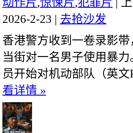
动作片
,
惊悚片
,
犯罪片
|
上
2026-2-23
|
去抢沙发
香港警方收到一卷录影带
当街对一名男子使用暴力
员开始对机动部队（英文PT
看详情 »