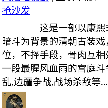
抢沙发
这是一部以康熙末年
暗斗为背景的清朝古装戏
位，不择手段，骨肉互相
一段最腥风血雨的宫庭斗
乱,边疆争战,战场杀敌等..