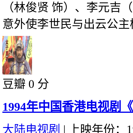
（林俊贤 饰）、李元吉
意外使李世民与出云公主杨
豆瓣 0 分
1994年中国香港电视剧《
大陆电视剧
|
上映年份：19