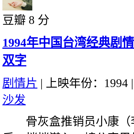
豆瓣 8 分
1994年中国台湾经典
双字
剧情片
|
上映年份：1994
|
沙发
骨灰盒推销员小康（李