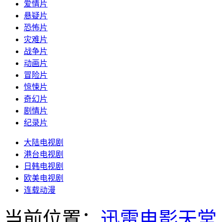
爱情片
悬疑片
恐怖片
灾难片
战争片
动画片
冒险片
惊悚片
奇幻片
剧情片
纪录片
大陆电视剧
港台电视剧
日韩电视剧
欧美电视剧
连载动漫
当前位置：
迅雷电影天堂