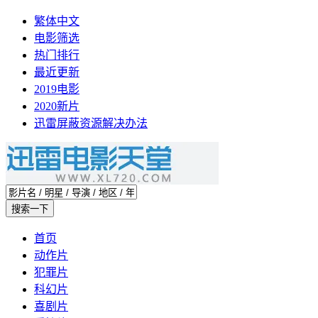
繁体中文
电影筛选
热门排行
最近更新
2019电影
2020新片
迅雷屏蔽资源解决办法
首页
动作片
犯罪片
科幻片
喜剧片