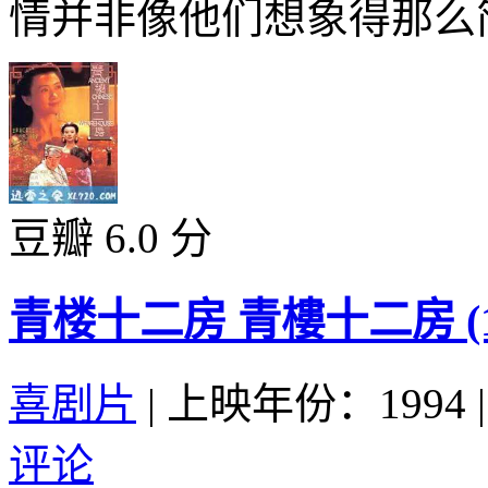
情并非像他们想象得那么简
豆瓣 6.0 分
青楼十二房 青樓十二房 (19
喜剧片
|
上映年份：1994
|
评论