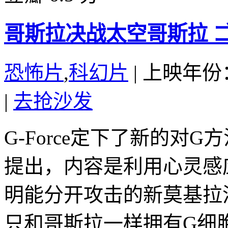
哥斯拉决战太空哥斯拉 ゴジ
恐怖片
,
科幻片
|
上映年份：
|
去抢沙发
G-Force定下了新的对
提出，内容是利用心灵感
明能分开攻击的新莫基拉
只和哥斯拉一样拥有G细