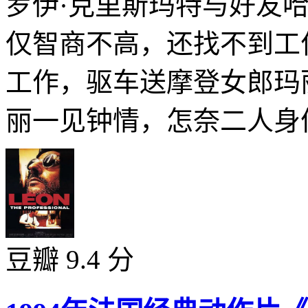
罗伊·克里斯玛特与好友
仅智商不高，还找不到工
工作，驱车送摩登女郎玛
丽一见钟情，怎奈二人身份
豆瓣 9.4 分