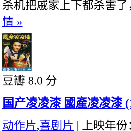
杀机把戚家上下都杀害了，
情 »
豆瓣 8.0 分
国产凌凌漆 國產凌凌漆 (19
动作片
,
喜剧片
|
上映年份：