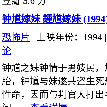
豆瓣 5.6 分
钟馗嫁妹 鍾馗嫁妹 (1994
恐怖片
|
上映年份：1994
|
论
钟馗之妹钟情于男妓民，
胎，钟馗与妹遂共盗生死
性命，因而与判官大打出