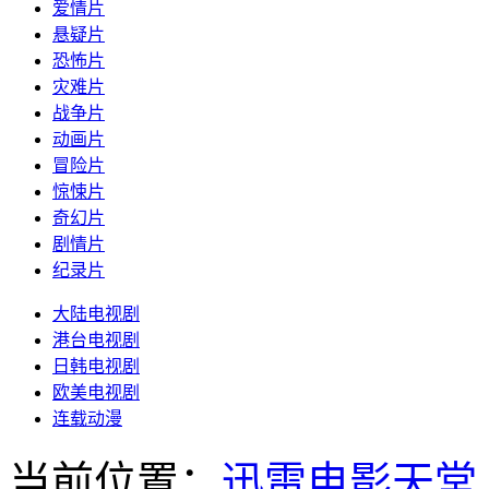
爱情片
悬疑片
恐怖片
灾难片
战争片
动画片
冒险片
惊悚片
奇幻片
剧情片
纪录片
大陆电视剧
港台电视剧
日韩电视剧
欧美电视剧
连载动漫
当前位置：
迅雷电影天堂