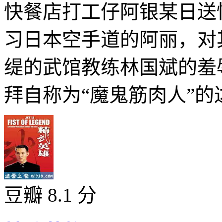
快餐店打工仔阿银某日送
习日本空手道的阿丽，对
缇的武馆教练林国斌的羞
拜自称为“魔鬼筋肉人”的达
豆瓣 8.1 分