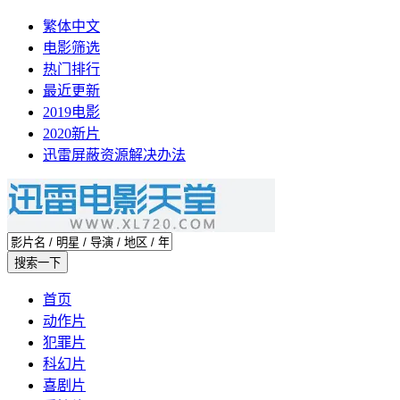
繁体中文
电影筛选
热门排行
最近更新
2019电影
2020新片
迅雷屏蔽资源解决办法
首页
动作片
犯罪片
科幻片
喜剧片