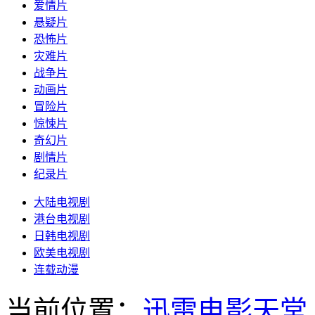
爱情片
悬疑片
恐怖片
灾难片
战争片
动画片
冒险片
惊悚片
奇幻片
剧情片
纪录片
大陆电视剧
港台电视剧
日韩电视剧
欧美电视剧
连载动漫
当前位置：
迅雷电影天堂