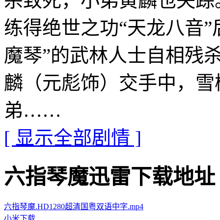
杀致死，小弟黄麟也失踪
练得绝世之功“天龙八音”
魔琴”的武林人士自相残
麟（元彪饰）交手中，雪
弟……
[ 显示全部剧情 ]
六指琴魔迅雷下载地址 · · ·
六指琴魔.HD1280超清国粤双语中字.mp4
小米下载