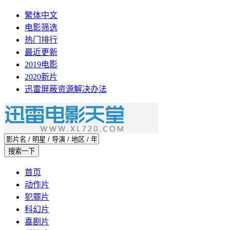
繁体中文
电影筛选
热门排行
最近更新
2019电影
2020新片
迅雷屏蔽资源解决办法
首页
动作片
犯罪片
科幻片
喜剧片