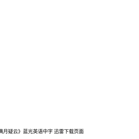
《满月疑云》蓝光英语中字
迅雷下载页面