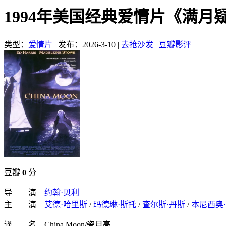
1994年美国经典爱情片《满月
类型：
爱情片
|
发布：2026-3-10
|
去抢沙发
|
豆瓣影评
豆瓣
0
分
导 演
约翰·贝利
主 演
艾德·哈里斯
/
玛德琳·斯托
/
查尔斯·丹斯
/
本尼西奥·
译 名 China Moon/瓷月亮