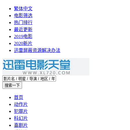
繁体中文
电影筛选
热门排行
最近更新
2019电影
2020新片
迅雷屏蔽资源解决办法
首页
动作片
犯罪片
科幻片
喜剧片