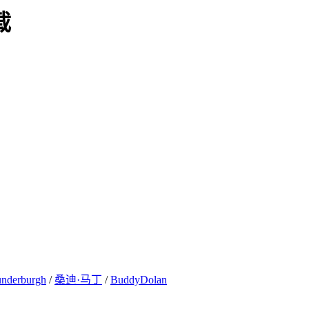
载
nderburgh
/
桑迪·马丁
/
BuddyDolan