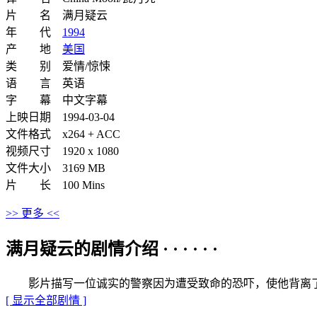
片 名 满月疑云
年 代
1994
产 地
美国
类 别 爱情/惊悚
语 言 英语
字 幕 中文字幕
上映日期 1994-03-04
文件格式 x264 + ACC
视频尺寸 1920 x 1080
文件大小 3169 MB
片 长 100 Mins
>> 更多 <<
满月疑云的剧情介绍 · · · · · ·
影片描写一位诚实的警察因为遭受致命的恐吓，使他背离了
[ 显示全部剧情 ]