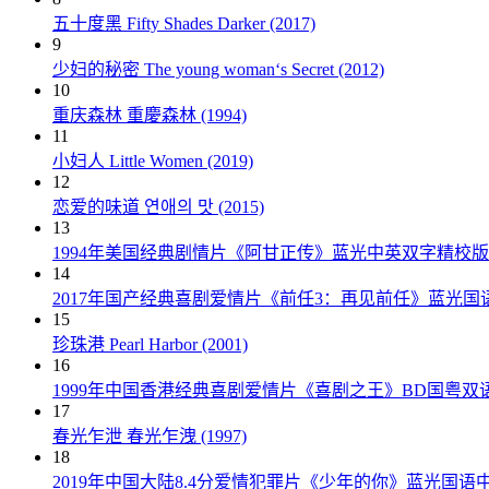
五十度黑 Fifty Shades Darker (2017)
9
少妇的秘密 The young woman‘s Secret (2012)
10
重庆森林 重慶森林 (1994)
11
小妇人 Little Women (2019)
12
恋爱的味道 연애의 맛 (2015)
13
1994年美国经典剧情片《阿甘正传》蓝光中英双字精校版
14
2017年国产经典喜剧爱情片《前任3：再见前任》蓝光国
15
珍珠港 Pearl Harbor (2001)
16
1999年中国香港经典喜剧爱情片《喜剧之王》BD国粤双
17
春光乍泄 春光乍洩 (1997)
18
2019年中国大陆8.4分爱情犯罪片《少年的你》蓝光国语