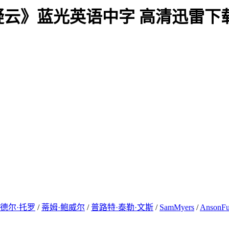
疑云》蓝光英语中字 高清迅雷下
德尔·托罗
/
蒂姆·鲍威尔
/
普路特·泰勒·文斯
/
SamMyers
/
AnsonFu