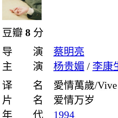
豆瓣
8
分
导 演
蔡明亮
主 演
杨贵媚
/
李康
译 名 愛情萬歲/Vive L
片 名 爱情万岁
年 代
1994