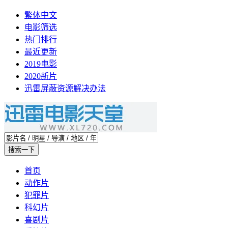
繁体中文
电影筛选
热门排行
最近更新
2019电影
2020新片
迅雷屏蔽资源解决办法
首页
动作片
犯罪片
科幻片
喜剧片