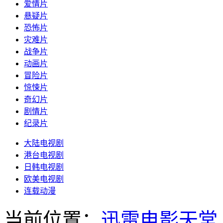
爱情片
悬疑片
恐怖片
灾难片
战争片
动画片
冒险片
惊悚片
奇幻片
剧情片
纪录片
大陆电视剧
港台电视剧
日韩电视剧
欧美电视剧
连载动漫
当前位置：
迅雷电影天堂