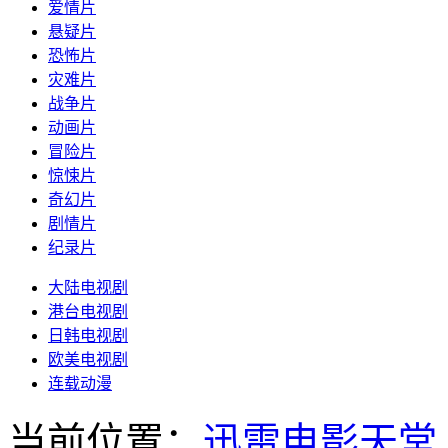
爱情片
悬疑片
恐怖片
灾难片
战争片
动画片
冒险片
惊悚片
奇幻片
剧情片
纪录片
大陆电视剧
港台电视剧
日韩电视剧
欧美电视剧
连载动漫
当前位置：
迅雷电影天堂