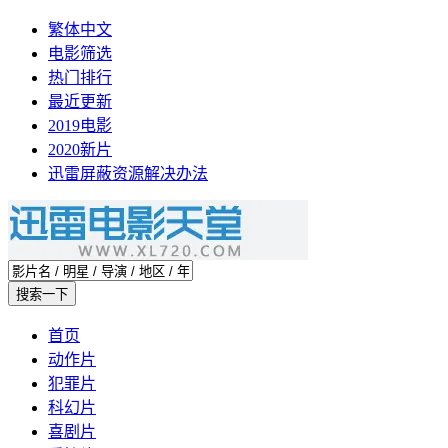
繁体中文
电影筛选
热门排行
最近更新
2019电影
2020新片
迅雷屏蔽资源解决办法
首页
动作片
犯罪片
科幻片
喜剧片