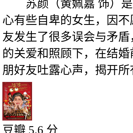
苏颜（黄姵嘉 饰）是
心有些自卑的女生，因不
友发生了很多误会与矛盾
的关爱和照顾下，在结婚
朋好友吐露心声，揭开所有
豆瓣 5.6 分