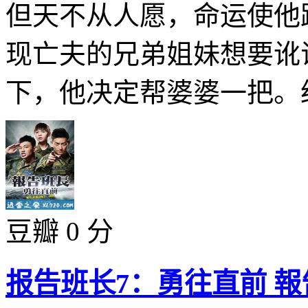
但天不从人愿，命运使他
现亡夫的兄弟姐妹想要讹
下，他决定帮婆婆一把。经
豆瓣 0 分
报告班长7：勇往直前 報告