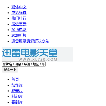
繁体中文
电影筛选
热门排行
最近更新
2019电影
2020新片
迅雷屏蔽资源解决办法
首页
动作片
犯罪片
科幻片
喜剧片