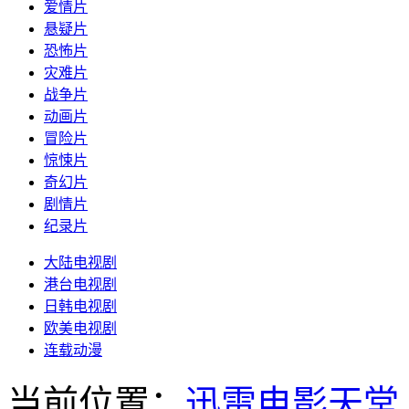
爱情片
悬疑片
恐怖片
灾难片
战争片
动画片
冒险片
惊悚片
奇幻片
剧情片
纪录片
大陆电视剧
港台电视剧
日韩电视剧
欧美电视剧
连载动漫
当前位置：
迅雷电影天堂