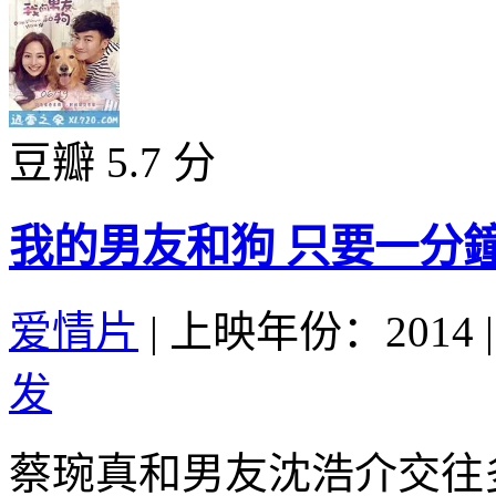
豆瓣 5.7 分
我的男友和狗 只要一分鐘 (
爱情片
|
上映年份：2014
|
发
蔡琬真和男友沈浩介交往