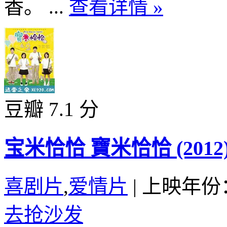
香。 ...
查看详情 »
豆瓣 7.1 分
宝米恰恰 寶米恰恰 (2012
喜剧片
,
爱情片
|
上映年份：
去抢沙发