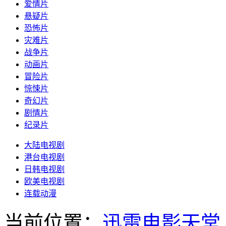
爱情片
悬疑片
恐怖片
灾难片
战争片
动画片
冒险片
惊悚片
奇幻片
剧情片
纪录片
大陆电视剧
港台电视剧
日韩电视剧
欧美电视剧
连载动漫
当前位置：
迅雷电影天堂