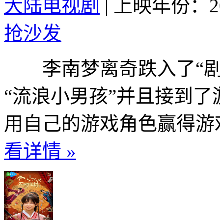
大陆电视剧
|
上映年份：20
抢沙发
李南梦离奇跌⼊了“剧
“流浪⼩男孩”并且接到
用自己的游戏角色赢得游戏
看详情 »