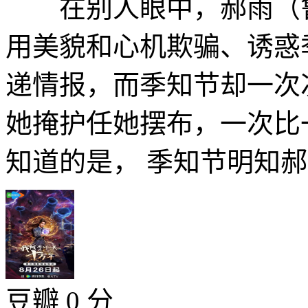
在别人眼中，郝雨（鲁
用美貌和心机欺骗、诱惑
递情报，而季知节却一次
她掩护任她摆布，一次
知道的是， 季知节明知郝.
豆瓣 0 分