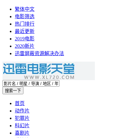
繁体中文
电影筛选
热门排行
最近更新
2019电影
2020新片
迅雷屏蔽资源解决办法
首页
动作片
犯罪片
科幻片
喜剧片