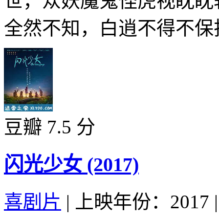
世，众妖魔鬼怪虎视眈眈
全然不知，白逍不得不保护
豆瓣 7.5 分
闪光少女 (2017)
喜剧片
|
上映年份：2017
|