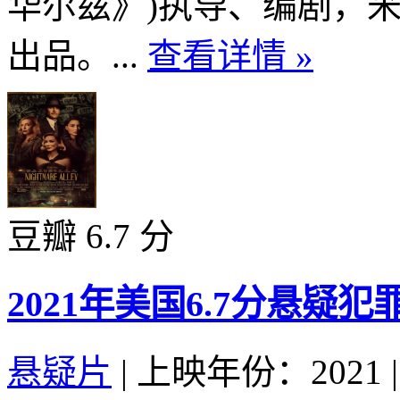
华尔兹》)执导、编剧，米高梅的O
出品。...
查看详情 »
豆瓣 6.7 分
2021年美国6.7分悬疑
悬疑片
|
上映年份：2021
|