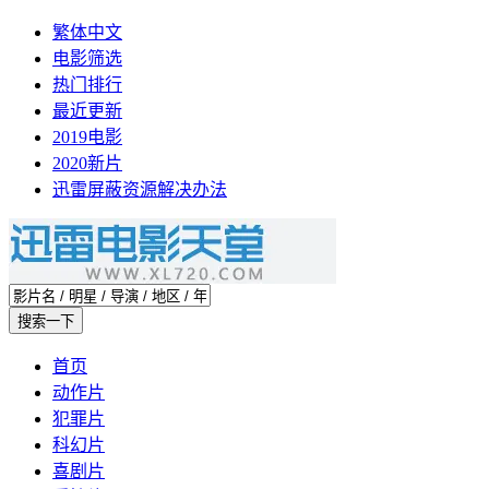
繁体中文
电影筛选
热门排行
最近更新
2019电影
2020新片
迅雷屏蔽资源解决办法
首页
动作片
犯罪片
科幻片
喜剧片