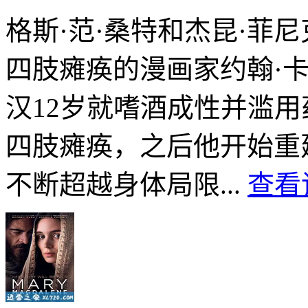
格斯·范·桑特和杰昆·菲
四肢瘫痪的漫画家约翰·
汉12岁就嗜酒成性并滥用
四肢瘫痪，之后他开始重
不断超越身体局限...
查看