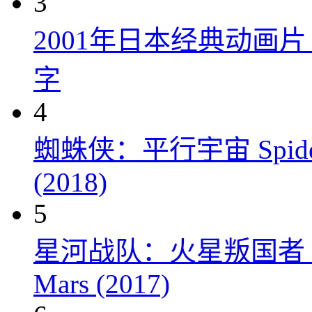
3
2001年日本经典动画
字
4
蜘蛛侠：平行宇宙 Spider-Man
(2018)
5
星河战队：火星叛国者 Starshi
Mars (2017)