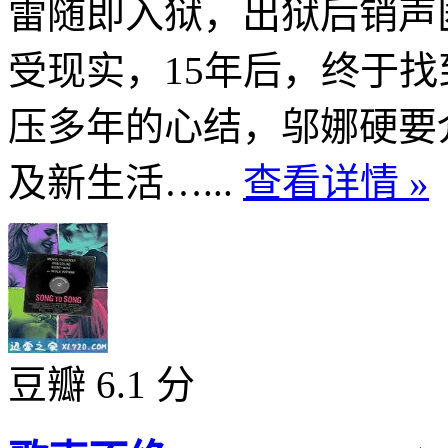
雷随即入狱，出狱后销声
受现实，15年后，终于
压多年的心结，邬娜硬要
及新生活…...
查看详情 »
豆瓣 6.1 分