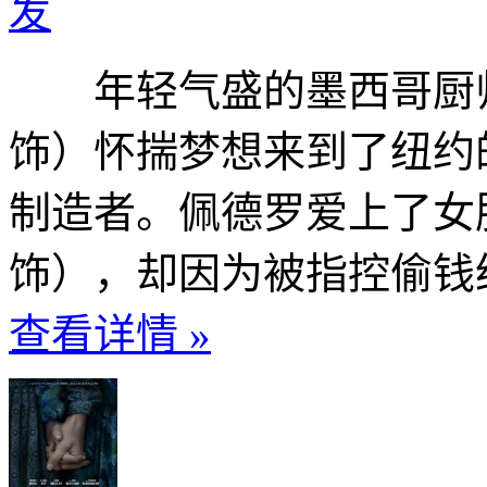
发
年轻气盛的墨西哥厨师
饰）怀揣梦想来到了纽约
制造者。佩德罗爱上了女
饰），却因为被指控偷钱给
查看详情 »