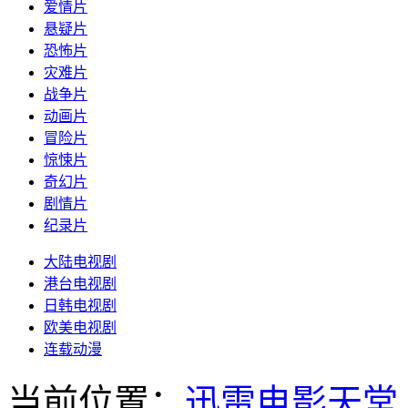
爱情片
悬疑片
恐怖片
灾难片
战争片
动画片
冒险片
惊悚片
奇幻片
剧情片
纪录片
大陆电视剧
港台电视剧
日韩电视剧
欧美电视剧
连载动漫
当前位置：
迅雷电影天堂