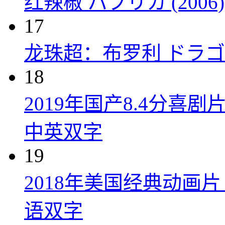
红辣椒 パプリカ (2006)
17
龙珠超：布罗利 ドラゴン
18
2019年国产8.4分
中英双字
19
2018年美国经典动画
语双字