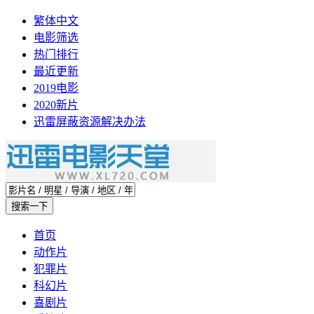
繁体中文
电影筛选
热门排行
最近更新
2019电影
2020新片
迅雷屏蔽资源解决办法
首页
动作片
犯罪片
科幻片
喜剧片