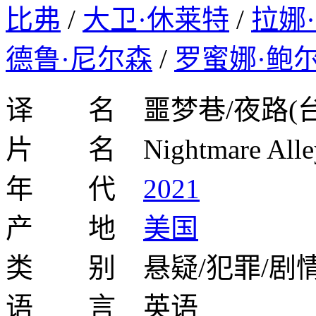
比弗
/
大卫·休莱特
/
拉娜
德鲁·尼尔森
/
罗蜜娜·鲍
译 名 噩梦巷/夜路(台
片 名 Nightmare Alle
年 代
2021
产 地
美国
类 别 悬疑/犯罪/剧
语 言 英语