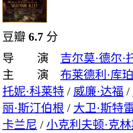
豆瓣
6.7
分
导 演
吉尔莫·德尔·
主 演
布莱德利·库
托妮·科莱特
/
威廉·达福
/
丽·斯汀伯根
/
大卫·斯特
卡兰尼
/
小克利夫顿·克林