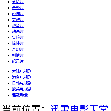
爱情片
悬疑片
恐怖片
灾难片
战争片
动画片
冒险片
惊悚片
奇幻片
剧情片
纪录片
大陆电视剧
港台电视剧
日韩电视剧
欧美电视剧
连载动漫
当前位置：
迅雷电影天堂