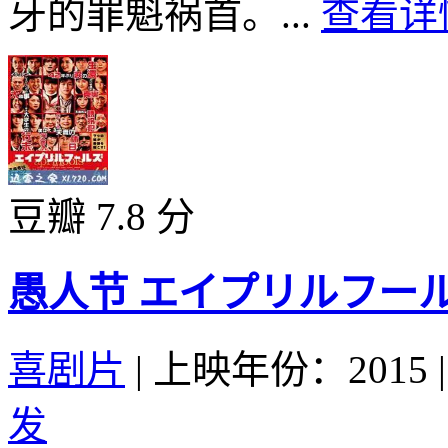
牙的罪魁祸首。...
查看详情
豆瓣 7.8 分
愚人节 エイプリルフールズ 
喜剧片
|
上映年份：2015
|
发