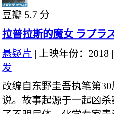
豆瓣 5.7 分
拉普拉斯的魔女 ラプラスの魔
悬疑片
|
上映年份：2018
|
发
改编自东野圭吾执笔第30
说。故事起源于一起凶杀