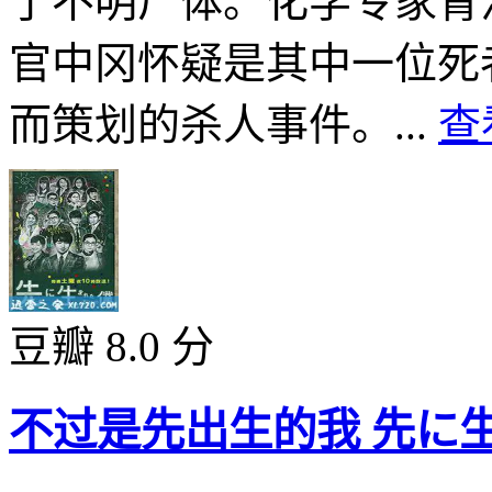
了不明尸体。化学专家青
官中冈怀疑是其中一位死
而策划的杀人事件。...
查
豆瓣 8.0 分
不过是先出生的我 先に生ま