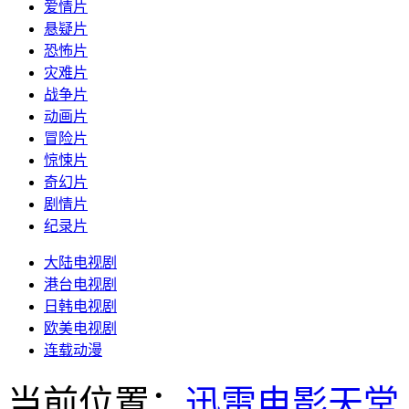
爱情片
悬疑片
恐怖片
灾难片
战争片
动画片
冒险片
惊悚片
奇幻片
剧情片
纪录片
大陆电视剧
港台电视剧
日韩电视剧
欧美电视剧
连载动漫
当前位置：
迅雷电影天堂