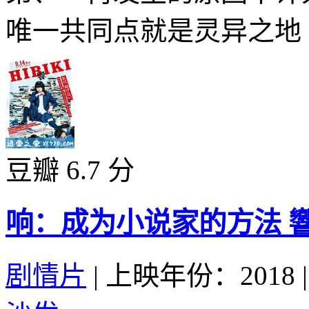
唯一共同点就是灵异之地【
豆瓣 6.7 分
响：成为小说家的方法 響 HIB
剧情片
|
上映年份：2018
|