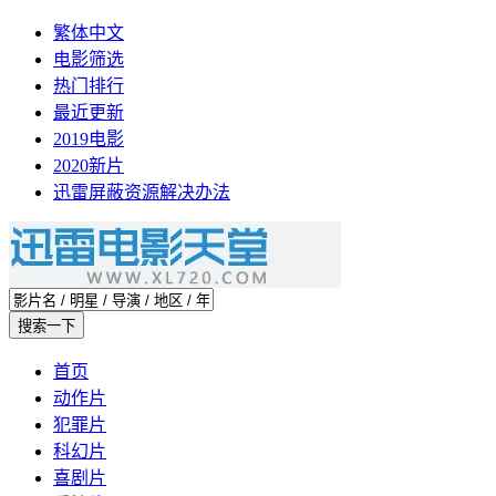
繁体中文
电影筛选
热门排行
最近更新
2019电影
2020新片
迅雷屏蔽资源解决办法
首页
动作片
犯罪片
科幻片
喜剧片