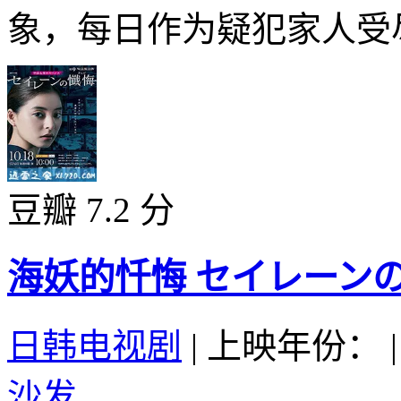
象，每日作为疑犯家人受尽
豆瓣 7.2 分
海妖的忏悔 セイレーンの懺悔
日韩电视剧
|
上映年份：
|
沙发