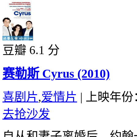
豆瓣 6.1 分
赛勒斯 Cyrus (2010)
喜剧片
,
爱情片
|
上映年份：
去抢沙发
自从和妻子离婚后，约翰