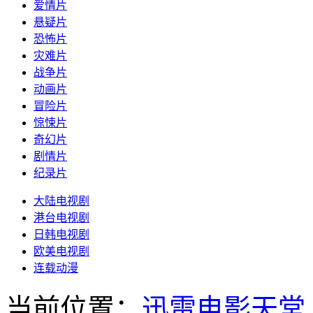
爱情片
悬疑片
恐怖片
灾难片
战争片
动画片
冒险片
惊悚片
奇幻片
剧情片
纪录片
大陆电视剧
港台电视剧
日韩电视剧
欧美电视剧
连载动漫
当前位置：
迅雷电影天堂