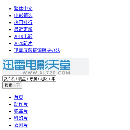
繁体中文
电影筛选
热门排行
最近更新
2019电影
2020新片
迅雷屏蔽资源解决办法
首页
动作片
犯罪片
科幻片
喜剧片