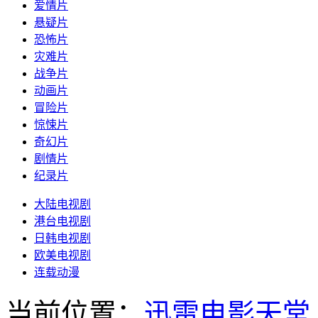
爱情片
悬疑片
恐怖片
灾难片
战争片
动画片
冒险片
惊悚片
奇幻片
剧情片
纪录片
大陆电视剧
港台电视剧
日韩电视剧
欧美电视剧
连载动漫
当前位置：
迅雷电影天堂