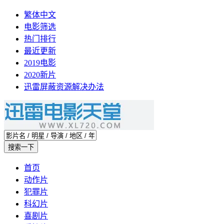
繁体中文
电影筛选
热门排行
最近更新
2019电影
2020新片
迅雷屏蔽资源解决办法
首页
动作片
犯罪片
科幻片
喜剧片