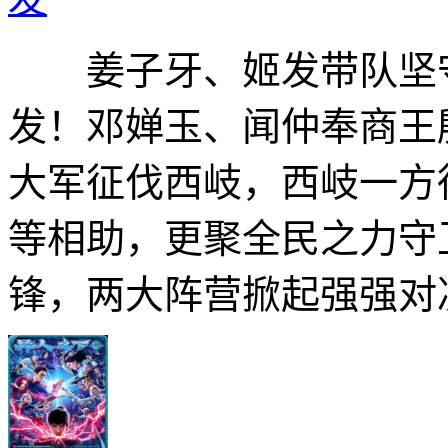
姜子牙、姬发带队坚守
发！邓婵玉、闻仲奉商王
大军征伐西岐，西岐一方
等相助，更聚全民之力守
锋，两大阵营掀起强强对决