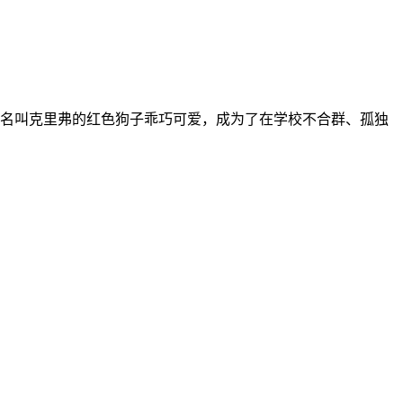
一条小狗，这只名叫克里弗的红色狗子乖巧可爱，成为了在学校不合群、孤独