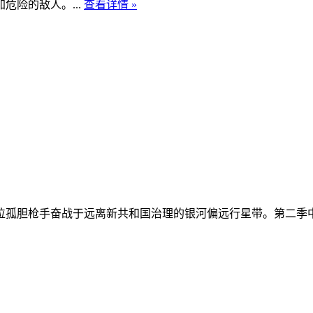
险的敌人。...
查看详情 »
位孤胆枪手奋战于远离新共和国治理的银河偏远行星带。第二季中