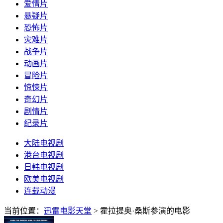
爱情片
悬疑片
恐怖片
灾难片
战争片
动画片
冒险片
惊悚片
奇幻片
剧情片
纪录片
大陆电视剧
港台电视剧
日韩电视剧
欧美电视剧
连载动漫
当前位置：
迅雷电影天堂
> 霍拉提奥·桑斯参演的电影