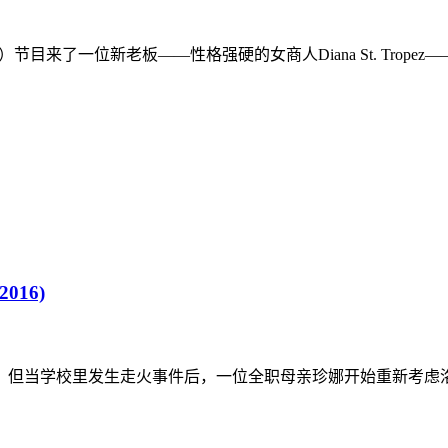
eakdown）节目来了一位新老板——性格强硬的女商人Diana St. Tr
2016)
但当学校里发生走火事件后，一位全职母亲珍娜开始重新考虑洛克