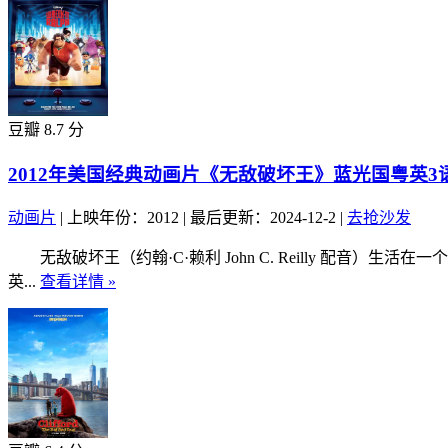
豆瓣 8.7 分
2012年美国经典动画片《无敌破坏王》蓝光国粤英3
动画片
|
上映年份：2012
|
最后更新：2024-12-2
|
去抢沙发
无敌破坏王（约翰·C·赖利 John C. Reilly 配音
英...
查看详情 »