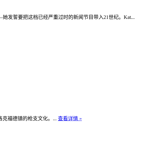
opez——她发誓要把这档已经严重过时的新闻节目带入21世纪。Kat...
福德镇的枪支文化。...
查看详情 »