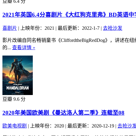
豆瓣 6.4 分
2021年英国6.4分喜剧片《大红狗克里弗》BD英语中
喜剧片
|
上映年份：2021
|
最后更新：2022-1-7
|
去抢沙发
影片改编自同名畅销童书《CliffordtheBigRedDog》，
的...
查看详情 »
豆瓣 9.6 分
2020年美国欧美剧《曼达洛人第二季》连载至08
欧美电视剧
|
上映年份：2020
|
最后更新：2020-12-19
|
去抢沙