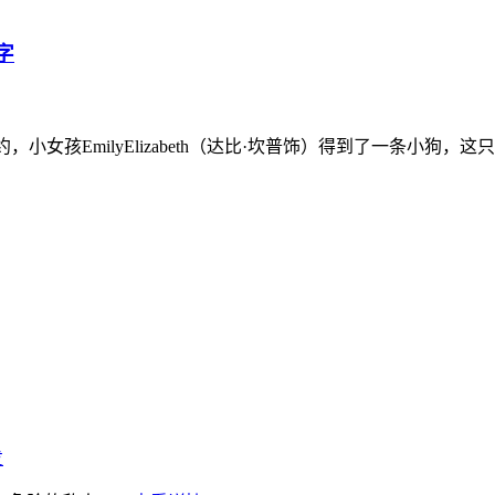
字
讲述在纽约，小女孩EmilyElizabeth（达比·坎普饰）得到了
发