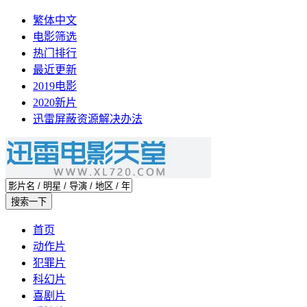
繁体中文
电影筛选
热门排行
最近更新
2019电影
2020新片
迅雷屏蔽资源解决办法
首页
动作片
犯罪片
科幻片
喜剧片