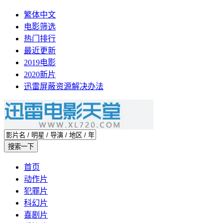
繁体中文
电影筛选
热门排行
最近更新
2019电影
2020新片
迅雷屏蔽资源解决办法
首页
动作片
犯罪片
科幻片
喜剧片