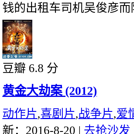
钱的出租车司机吴俊彦而陷
豆瓣 6.8 分
黄金大劫案 (2012)
动作片
,
喜剧片
,
战争片
,
爱
新：2016-8-20
|
去抢沙发