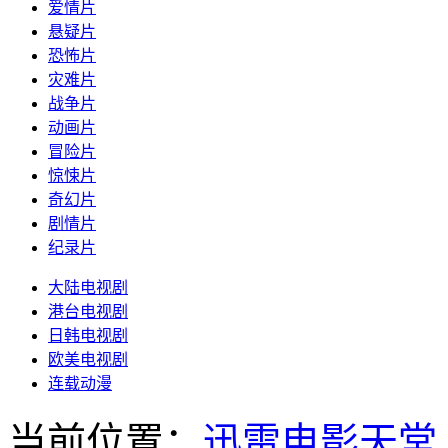
爱情片
悬疑片
恐怖片
灾难片
战争片
动画片
冒险片
惊悚片
奇幻片
剧情片
纪录片
大陆电视剧
港台电视剧
日韩电视剧
欧美电视剧
连载动漫
当前位置：
迅雷电影天堂