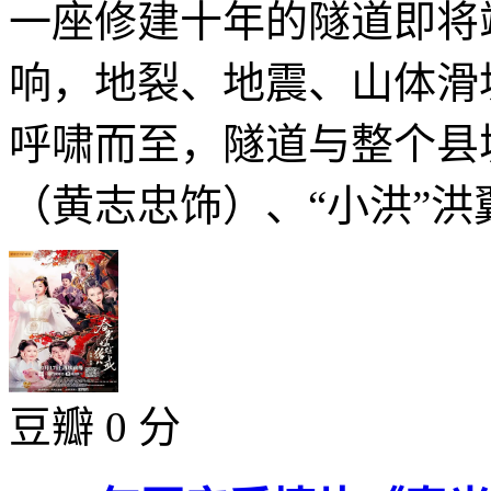
一座修建十年的隧道即将
响，地裂、地震、山体滑
呼啸而至，隧道与整个县
（黄志忠饰）、“小洪”洪翼
豆瓣 0 分