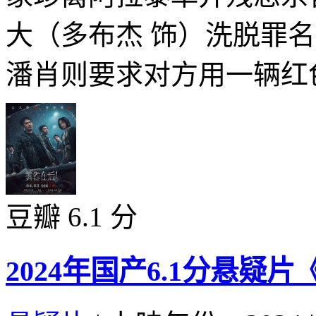
大（多布杰 饰）洗脱罪
潘肖则要求对方用一辆红色
豆瓣 6.1 分
2024年国产6.1分悬疑