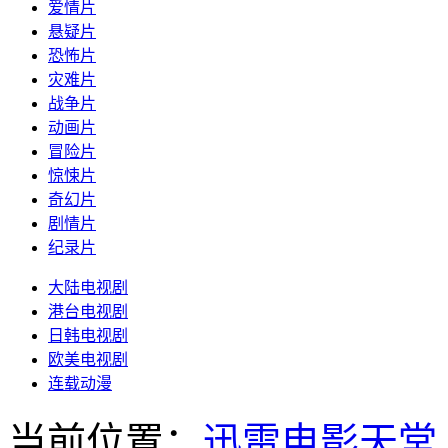
爱情片
悬疑片
恐怖片
灾难片
战争片
动画片
冒险片
惊悚片
奇幻片
剧情片
纪录片
大陆电视剧
港台电视剧
日韩电视剧
欧美电视剧
连载动漫
当前位置：
迅雷电影天堂