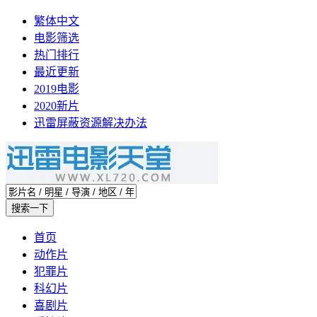
繁体中文
电影筛选
热门排行
最近更新
2019电影
2020新片
迅雷屏蔽资源解决办法
首页
动作片
犯罪片
科幻片
喜剧片