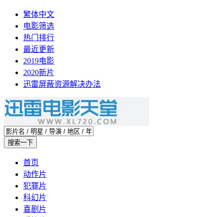
繁体中文
电影筛选
热门排行
最近更新
2019电影
2020新片
迅雷屏蔽资源解决办法
首页
动作片
犯罪片
科幻片
喜剧片