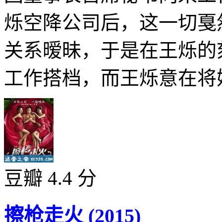
烁空降公司后，这一切戛
关系暧昧，于是在王烁的
工作搭档，而王烁意在将她
豆瓣 4.4 分
擦枪走火 (2015)