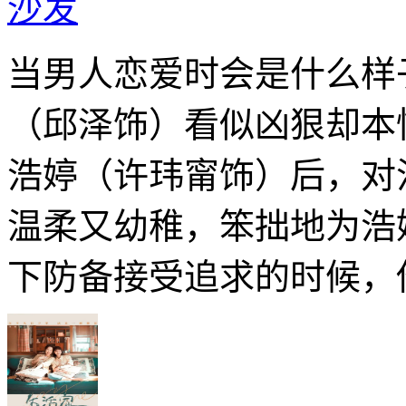
沙发
当男人恋爱时会是什么样
（邱泽饰）看似凶狠却本
浩婷（许玮甯饰）后，对
温柔又幼稚，笨拙地为浩
下防备接受追求的时候，他