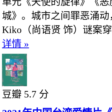
单元《天使的旋律》《恶
城》。城市之间罪恶涌动
Kiko（尚语贤 饰）谜案穿
详情 »
豆瓣 5.7 分