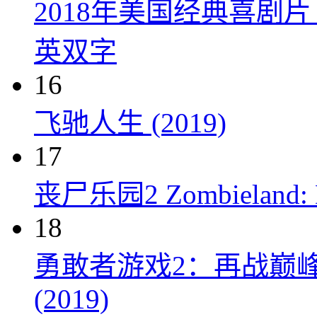
2018年美国经典喜剧
英双字
16
飞驰人生 (2019)
17
丧尸乐园2 Zombieland: Do
18
勇敢者游戏2：再战巅峰 Juman
(2019)