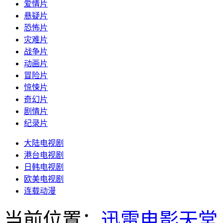
爱情片
悬疑片
恐怖片
灾难片
战争片
动画片
冒险片
惊悚片
奇幻片
剧情片
纪录片
大陆电视剧
港台电视剧
日韩电视剧
欧美电视剧
连载动漫
当前位置：
迅雷电影天堂