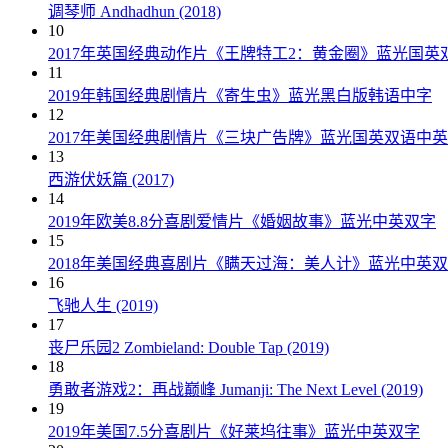
调琴师 Andhadhun (2018)
10
2017年英国经典动作片《王牌特工2：黄金圈》蓝光国英
11
2019年韩国经典剧情片《寄生虫》蓝光黑白版韩语中字
12
2017年美国经典剧情片《三块广告牌》蓝光国英双语中
13
西游伏妖篇 (2017)
14
2019年欧美8.8分喜剧爱情片《婚姻故事》蓝光中英双字
15
2018年美国经典喜剧片《瞒天过海：美人计》蓝光中英
16
飞驰人生 (2019)
17
丧尸乐园2 Zombieland: Double Tap (2019)
18
勇敢者游戏2：再战巅峰 Jumanji: The Next Level (2019)
19
2019年美国7.5分喜剧片《好莱坞往事》蓝光中英双字