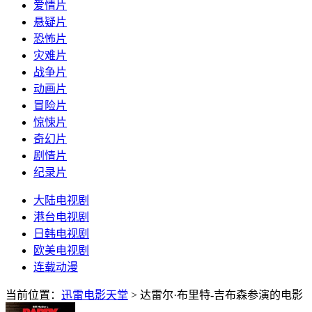
爱情片
悬疑片
恐怖片
灾难片
战争片
动画片
冒险片
惊悚片
奇幻片
剧情片
纪录片
大陆电视剧
港台电视剧
日韩电视剧
欧美电视剧
连载动漫
当前位置：
迅雷电影天堂
> 达雷尔·布里特-吉布森参演的电影