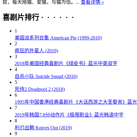
奴，每天陪猫、爱猫，与猫为伍。...
查看详情 »
喜剧片排行 · · · · · ·
1
美国派系列合集 American Pie (1999-2010)
2
疯狂的外星人 (2019)
3
2018年美国经典喜剧片《绿皮书》蓝光中英双字
4
自杀小队 Suicide Squad (2016)
5
死侍2 Deadpool 2 (2018)
6
1995年中国香港经典喜剧片《大话西游之大圣娶亲》蓝
7
2019年韩国7.8分动作片《极限职业》蓝光韩语中字
8
利刃出鞘 Knives Out (2019)
9