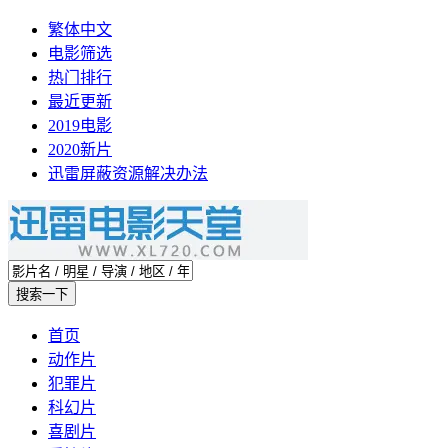
繁体中文
电影筛选
热门排行
最近更新
2019电影
2020新片
迅雷屏蔽资源解决办法
首页
动作片
犯罪片
科幻片
喜剧片