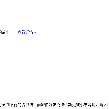
事。...
查看详情 »
到不行的流浪猫，而鲍伯好友克拉伦斯更被小猫萌翻，两人给小猫