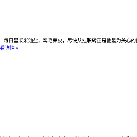
每日里柴米油盐，鸡毛蒜皮，尽快从挂职转正是他最为关心的问
看详情 »