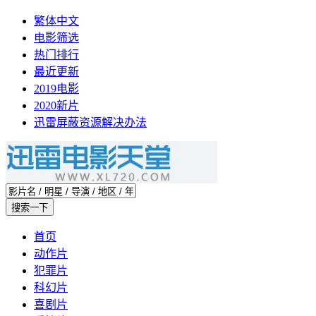
繁体中文
电影筛选
热门排行
最近更新
2019电影
2020新片
迅雷屏蔽资源解决办法
首页
动作片
犯罪片
科幻片
喜剧片