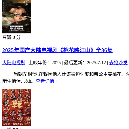
豆瓣 0 分
2025年国产大陆电视剧《桃花映江山》全36集
大陆电视剧
|
上映年份：2025
|
最后更新：2025-7-12
|
去抢沙发
“当朝左相”沈在野因他人计谋被迫迎娶和亲公主姜桃花，沈
暗生情愫…&h...
查看详情 »