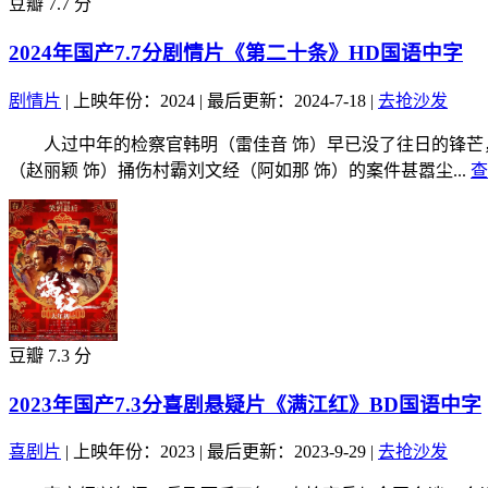
豆瓣 7.7 分
2024年国产7.7分剧情片《第二十条》HD国语中字
剧情片
|
上映年份：2024
|
最后更新：2024-7-18
|
去抢沙发
人过中年的检察官韩明（雷佳音 饰）早已没了往日的锋芒，
（赵丽颖 饰）捅伤村霸刘文经（阿如那 饰）的案件甚嚣尘...
查
豆瓣 7.3 分
2023年国产7.3分喜剧悬疑片《满江红》BD国语中字
喜剧片
|
上映年份：2023
|
最后更新：2023-9-29
|
去抢沙发