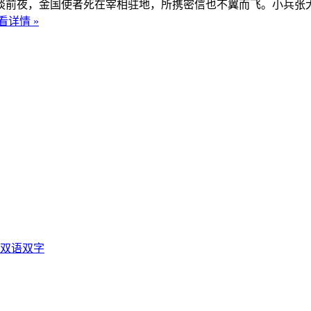
夜，金国使者死在宰相驻地，所携密信也不翼而飞。小兵张大（
看详情 »
光双语双字