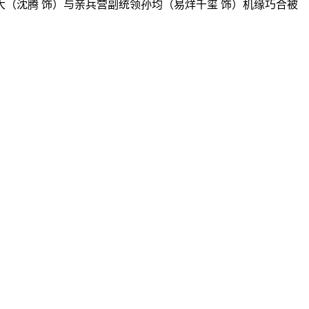
沈腾 饰）与亲兵营副统领孙均（易烊千玺 饰）机缘巧合被