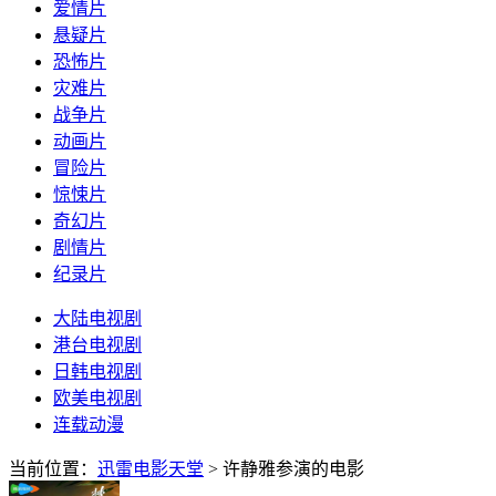
爱情片
悬疑片
恐怖片
灾难片
战争片
动画片
冒险片
惊悚片
奇幻片
剧情片
纪录片
大陆电视剧
港台电视剧
日韩电视剧
欧美电视剧
连载动漫
当前位置：
迅雷电影天堂
> 许静雅参演的电影