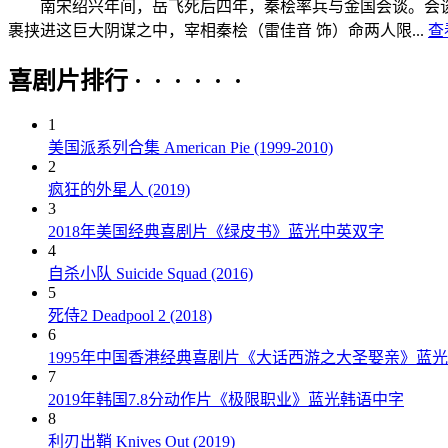
南宋绍兴年间，岳飞死后四年，秦桧率兵与金国会谈。会谈前
裹挟进这巨大阴谋之中，宰相秦桧（雷佳音 饰）命两人限...
查
喜剧片排行 · · · · · ·
1
美国派系列合集 American Pie (1999-2010)
2
疯狂的外星人 (2019)
3
2018年美国经典喜剧片《绿皮书》蓝光中英双字
4
自杀小队 Suicide Squad (2016)
5
死侍2 Deadpool 2 (2018)
6
1995年中国香港经典喜剧片《大话西游之大圣娶亲》蓝
7
2019年韩国7.8分动作片《极限职业》蓝光韩语中字
8
利刃出鞘 Knives Out (2019)