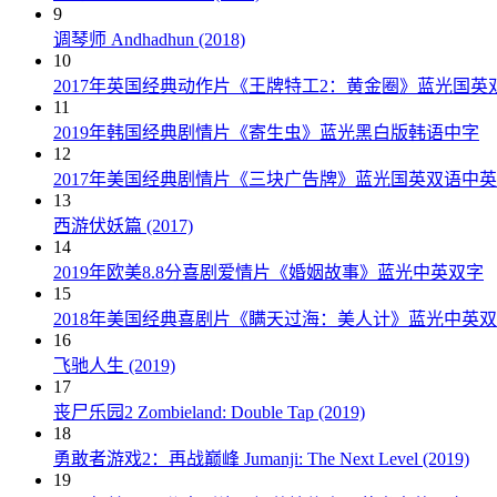
9
调琴师 Andhadhun (2018)
10
2017年英国经典动作片《王牌特工2：黄金圈》蓝光国英
11
2019年韩国经典剧情片《寄生虫》蓝光黑白版韩语中字
12
2017年美国经典剧情片《三块广告牌》蓝光国英双语中
13
西游伏妖篇 (2017)
14
2019年欧美8.8分喜剧爱情片《婚姻故事》蓝光中英双字
15
2018年美国经典喜剧片《瞒天过海：美人计》蓝光中英
16
飞驰人生 (2019)
17
丧尸乐园2 Zombieland: Double Tap (2019)
18
勇敢者游戏2：再战巅峰 Jumanji: The Next Level (2019)
19