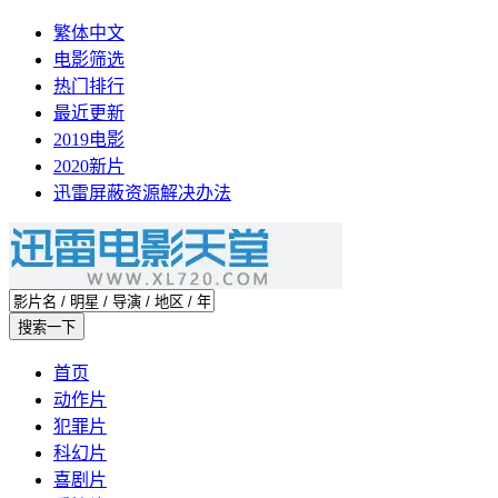
繁体中文
电影筛选
热门排行
最近更新
2019电影
2020新片
迅雷屏蔽资源解决办法
首页
动作片
犯罪片
科幻片
喜剧片