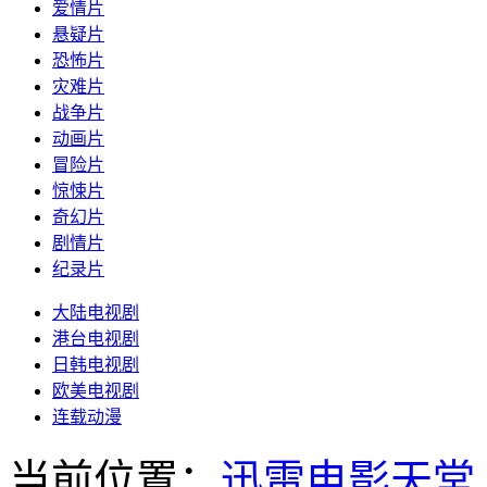
爱情片
悬疑片
恐怖片
灾难片
战争片
动画片
冒险片
惊悚片
奇幻片
剧情片
纪录片
大陆电视剧
港台电视剧
日韩电视剧
欧美电视剧
连载动漫
当前位置：
迅雷电影天堂