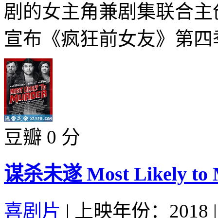
剧的女主角兼剧集联合主创Ra
宣布《疯狂前女友》第四季ysg
豆瓣 0 分
谋杀未遂 Most Likely to M
喜剧片
|
上映年份：2018
|