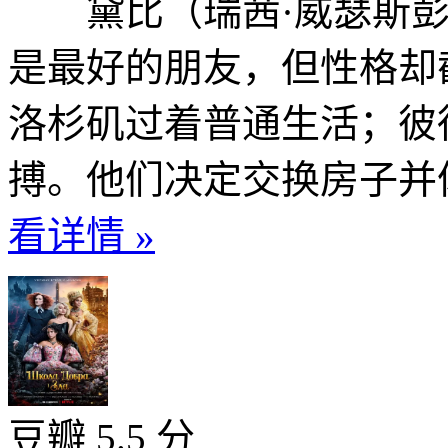
黛比（瑞茜·威瑟斯彭
是最好的朋友，但性格却
洛杉矶过着普通生活；彼
搏。他们决定交换房子并体
看详情 »
豆瓣 5.5 分